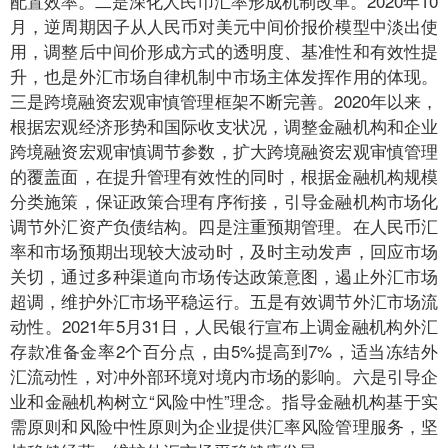
配置效率。二是深化人民币汇率形成机制改革。2020年10
月，逆周期因子从人民币对美元中间价报价模型中淡出使
用，调整后中间价形成方式的透明度、基准性和有效性提
升，也是外汇市场自律机制中市场主体发挥作用的体现。
三是跨境融资宏观审慎管理框架不断完善。2020年以来，
根据宏观经济形势和国际收支状况，调整金融机构和企业
跨境融资宏观审慎调节参数，扩大跨境融资宏观审慎管理
的覆盖面，在提升管理有效性的同时，根据金融机构规模
分类施策，保证政策合理有序衔接，引导金融机构市场化
调节外汇资产负债结构。四是注重预期管理。在人民币汇
率和市场预期出现较大波动时，及时主动发声，回应市场
关切，通过多种渠道向市场传达政策意图，遏止外汇市场
超调，维护外汇市场平稳运行。五是有效调节外汇市场流
动性。2021年5月31日，人民银行宣布上调金融机构外汇
存款准备金率2个百分点，由5%提高到7%，适当冻结外
汇流动性，对冲外部环境对境内市场的影响。六是引导企
业和金融机构树立“风险中性”理念。指导金融机构基于实
需原则和风险中性原则为企业提供汇率风险管理服务，坚