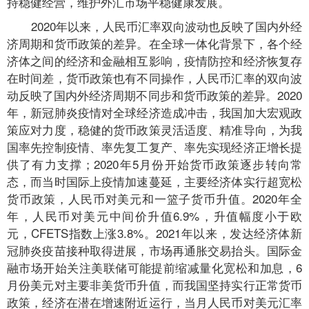
持稳健经营，维护外汇市场平稳健康发展。
2020年以来，人民币汇率双向波动也反映了国内外经
济周期和货币政策的差异。在全球一体化背景下，各个经
济体之间的经济和金融相互影响，疫情防控和经济恢复存
在时间差，货币政策也有不同操作，人民币汇率的双向波
动反映了国内外经济周期不同步和货币政策的差异。2020
年，新冠肺炎疫情对全球经济造成冲击，我国加大宏观政
策应对力度，稳健的货币政策灵活适度、精准导向，为我
国率先控制疫情、率先复工复产、率先实现经济正增长提
供了有力支撑；2020年5月份开始货币政策逐步转向常
态，而当时国际上疫情加速蔓延，主要经济体实行超宽松
货币政策，人民币对美元和一篮子货币升值。2020年全
年，人民币对美元中间价升值6.9%，升值幅度小于欧
元，CFETS指数上涨3.8%。2021年以来，发达经济体新
冠肺炎疫苗接种取得进展，市场再通胀交易抬头。国际金
融市场开始关注美联储可能提前缩减量化宽松和加息，6
月份美元对主要非美货币升值，而我国坚持实行正常货币
政策，经济在潜在增速附近运行，当月人民币对美元汇率