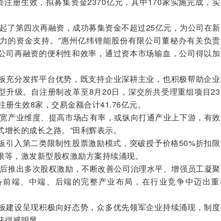
资注册生效，拟募集资金2370亿元，其中170家实施完成，
了第四次再融资，成功募集资金不超过25亿元，为公司在新
力的资金支持。”惠州亿纬锂能股份有限公司董秘办有关负责
公司再融资的便利性和效率，通过资本市场输血，公司得以加
充分发挥平台优势，既支持企业深耕主业，也积极帮助企业
型升级。自注册制改革至8月20日，深交所共受理重组项目2
，注册生效8家，交易金额合计41.76亿元。
宽产业维度、提高市场占有率，或纵向打通产业上下游，有效
式增长的成长之路。”田利辉表示。
引入第二类限制性股票激励模式，突破授予价格50%折扣限
限等，激发新型股权激励方案持续涌现。
后推出多次股权激励，不断改善公司治理水平、增强员工凝聚
备前端、中端、后端的完整产业布局，在行业竞争中迈出重
建设呈现积极向好态势，众多优先领军企业持续涌现，制度
获得感明显。