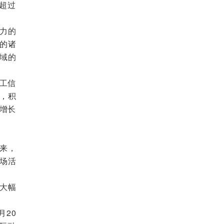
比超过
力的
的诸
域的
工信
业，积
比增长
来，
场活
大幅
20