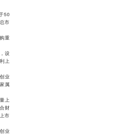
50
司总市
购重
，设
盈利上
创业
7家属
量上
合财
止上市
创业