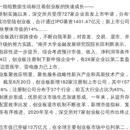
组组数据生动标注着创业板的快速成长——
制实施以来，深交所共受理727家企业首发上市申请，分布于
功登陆创业板，合计通过IPO募资1401.47亿元；新上市公
板块整体市值的14%……
业板践行探路使命，不断自我革新，对首发、交易、退市、并
升级的努力实践。”南开大学金融发展研究院院长田利辉表示。
容性进一步提升。综合考虑预计市值、收入、净利润等条件
24日，创业板注册制下新申报企业中，有28家企业以第二套
中迈普医学、雷电微力已上市。
集聚效应明显。聚焦服务战略性新兴产业和高新技术产业，
截至8月20日，创业板新增182家注册制上市公司，其中15
6%；注册制公司分布于37个行业，前五大行业占比为40%。
逐步形成，优胜劣汰市场生态加速形成。一年来，从提升存
配置效率出发，创业板退市机制不断改革，新增市值指标、复
等有序推进。2020年至今，深交所对7家创业板公司作出终
。
市值已突破13万亿元，在全球主要创业板市场中位列第二，