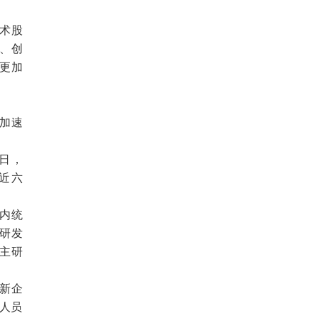
术股
、创
更加
加速
日，
比近六
内统
研发
主研
新企
发人员