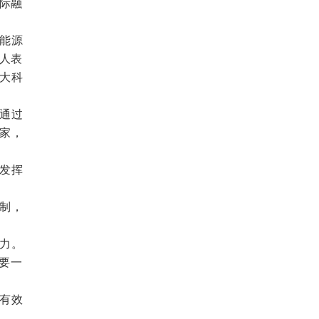
实际融
能源
人表
大科
通过
3家，
发挥
制，
力。
要一
有效