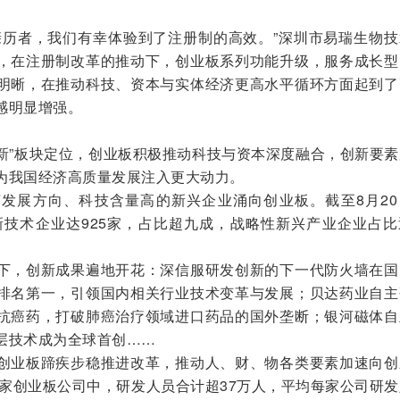
历者，我们有幸体验到了注册制的高效。”深圳市易瑞生物技
，在注册制改革的推动下，创业板系列功能升级，服务成长型
明晰，在推动科技、资本与实体经济更高水平循环方面起到了
感明显增强。
新”板块定位，创业板积极推动科技与资本深度融合，创新要素
为我国经济高质量发展注入更大动力。
展方向、科技含量高的新兴企业涌向创业板。截至8月20
高新技术企业达925家，占比超九成，战略性新兴产业企业占
，创新成果遍地开花：深信服研发创新的下一代防火墙在国
排名第一，引领国内相关行业技术变革与发展；贝达药业自主
抗癌药，打破肺癌治疗领域进口药品的国外垄断；银河磁体自
层技术成为全球首创……
业板蹄疾步稳推进改革，推动人、财、物各类要素加速向创
1家创业板公司中，研发人员合计超37万人，平均每家公司研