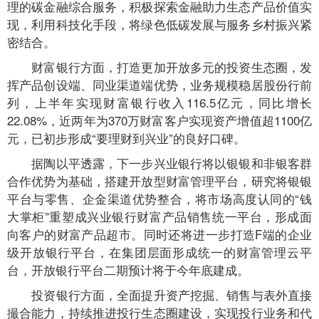
理的碳金融综合服务，积极探索金融助力生态产品价值实
现，利用科技化手段，将绿色低碳发展与服务乡村振兴紧
密结合。
财富银行方面，打造更加开放多元的投资生态圈，发
挥产品创设端、同业渠道端优势，业务规模稳居股份行前
列，上半年实现财富银行收入116.5亿元，同比增长
22.08%，近两年为370万财富客户实现资产增值超1100亿
元，已初步形成“要理财到兴业”的良好口碑。
据陶以平透露，下一步兴业银行将以银银和非银客群
合作优势为基础，搭建开放型财富管理平台，研究将银银
平台与零售、企金渠道优势整合，将市场高度认同的“钱
大掌柜”重塑成兴业银行财富产品销售统一平台，形成面
向客户的财富产品超市。同时还将进一步打造F端的企业
级开放银行平台，在集团层面形成统一的财富管理云平
台，开放银行平台二期预计将于今年底建成。
投资银行方面，全面提升资产挖掘、销售与表外直接
撮合能力，持续推进投行生态圈建设，实现投行业务和代