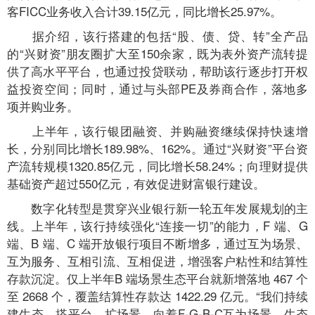
客FICC业务收入合计39.15亿元，同比增长25.97%。
据介绍，该行搭建的包括“股、债、贷、转”全产品
的“兴财资”朋友圈扩大至150余家，既为表外资产流转提
供了高水平平台，也通过投贷联动，帮助该行逐步打开权
益投资空间；同时，通过与头部PE及券商合作，落地多
项并购业务。
上半年，该行银团融资、并购融资继续保持快速增
长，分别同比增长189.98%、162%。通过“兴财资”平台资
产流转规模1320.85亿元，同比增长58.24%；向理财提供
基础资产超过550亿元，有效促进财富银行建设。
数字化转型是贯穿兴业银行新一轮五年发展规划的主
线。上半年，该行持续强化“连接一切”的能力，F 端、G
端、B 端、C 端开放银行项目不断增多，通过互为场景、
互为服务、互相引流、互相促进，增强客户粘性和结算性
存款沉淀。仅上半年B 端场景生态平台就新增落地 467 个
至 2668 个，覆盖结算性存款达 1422.29 亿元。“我们持续
建生态、搭平台、扩场景，向着F-G-B-C互为场景、生态