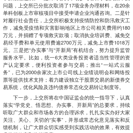
问题，上交所已分批次取消了17项业务办理材料，在20余
单科创板上市审核项目中接受申请企业沟通咨询。二是针
对履行社会责任，上交所积极支持疫情防控和防汛救灾工
作，减免受疫情和灾害影响地区上市公司相关费用约180
万元，并捐赠了专项救灾款项；取消执业培训费、减免交
易经手费和单元使用费逾2700万元，减免上市费1018万
元。三是把“办实事”与“开新局”有机结合，努力提升监管
服务水平。比如，统一6大类业务投资者适当性管理的资
产认定要求，便利投资者参与交易；推出“一站式云服
务”，已为2000余家次上市公司线上业绩说明会和网络投
票等提供技术支持；着力建设独立于股票交易的新债券交
易系统，优化风险及违约债券常态化交易转让制度等。
下一步，上交所将在中国证监会的统一指导下，认真
落实“学党史、悟思想、办实事、开新局”的总要求，持续
听取广大群众和市场各方的合理诉求，扎扎实实办好大家
关注、关心、关切的“实事”，并形成常态化意见落实和反
馈机制，让广大群众切实感受到实践活动的效果，有效提