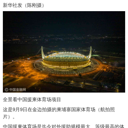
新华社发（陈刚摄）
全景看中国援柬体育场项目
这是9月9日在金边拍摄的柬埔寨国家体育场（航拍照
片）。
中国援柬体育场是迄今对外援助规模最大、等级最高的体