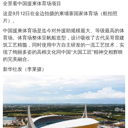
全景看中国援柬体育场项目
这是9月12日在金边拍摄的柬埔寨国家体育场（航拍照
片）。
中国援柬体育场是迄今对外援助规模最大、等级最高的体
育场。体育场整体呈帆船造型，设计吸收了古代吴哥窟建
筑工艺精髓，同时使用中方自主研发的一流工艺技术，实
现了绚丽多姿的高棉文化同中国“大国工匠”精神交相辉映
的完美融合。
新华社发（李莱摄）