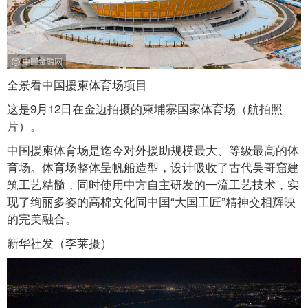
全景看中国援柬体育场项目
这是9月12日在金边拍摄的柬埔寨国家体育场（航拍照
片）。
中国援柬体育场是迄今对外援助规模最大、等级最高的体
育场。体育场整体呈帆船造型，设计吸收了古代吴哥窟建
筑工艺精髓，同时使用中方自主研发的一流工艺技术，实
现了绚丽多姿的高棉文化同中国“大国工匠”精神交相辉映
的完美融合。
新华社发（李莱摄）