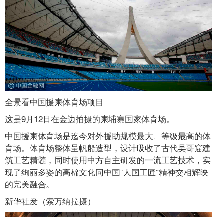
全景看中国援柬体育场项目
这是9月12日在金边拍摄的柬埔寨国家体育场。
中国援柬体育场是迄今对外援助规模最大、等级最高的体
育场。体育场整体呈帆船造型，设计吸收了古代吴哥窟建
筑工艺精髓，同时使用中方自主研发的一流工艺技术，实
现了绚丽多姿的高棉文化同中国“大国工匠”精神交相辉映
的完美融合。
新华社发（索万纳拉摄）