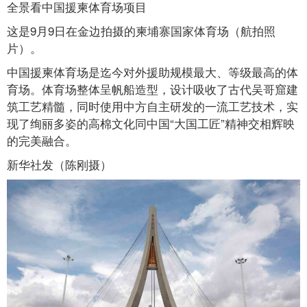
全景看中国援柬体育场项目
这是9月9日在金边拍摄的柬埔寨国家体育场（航拍照
片）。
中国援柬体育场是迄今对外援助规模最大、等级最高的体
育场。体育场整体呈帆船造型，设计吸收了古代吴哥窟建
筑工艺精髓，同时使用中方自主研发的一流工艺技术，实
现了绚丽多姿的高棉文化同中国“大国工匠”精神交相辉映
的完美融合。
新华社发（陈刚摄）