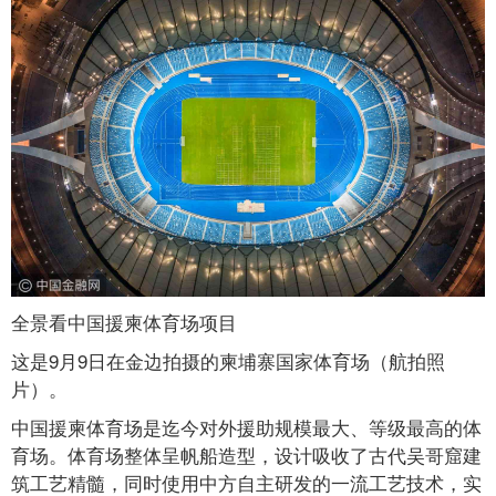
全景看中国援柬体育场项目
这是9月9日在金边拍摄的柬埔寨国家体育场（航拍照
片）。
中国援柬体育场是迄今对外援助规模最大、等级最高的体
育场。体育场整体呈帆船造型，设计吸收了古代吴哥窟建
筑工艺精髓，同时使用中方自主研发的一流工艺技术，实