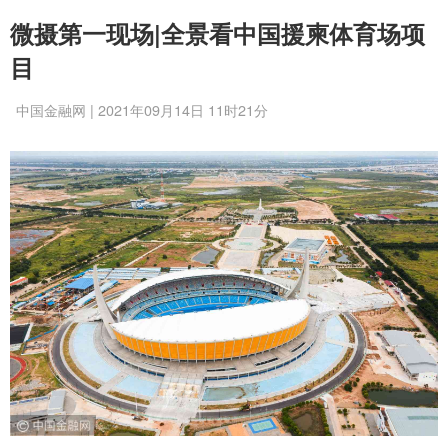
微摄第一现场|全景看中国援柬体育场项
目
中国金融网 | 2021年09月14日 11时21分