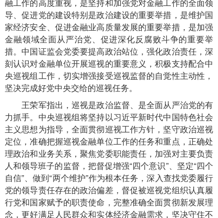
融工作的高度重视，是坚持和加强党对金融工作的全面领
导、促进党的建设特别是政治建设的重要举措，是维护国
家经济安全、促进金融业高质量发展的重要举措，是加强
金融领域全面从严治党、促进深化反腐败斗争的重要举
措。中国证监会党委要提高政治站位，强化政治责任，深
刻认识对金融单位开展巡视的重要意义，积极支持配合中
央巡视组工作，切实增强接受巡视监督的自觉性主动性，
坚决完成好党中央交给的巡视任务。
王荣军指出，巡视是政治监督、是全面从严治党的有
力抓手。中央巡视组将坚持以习近平新时代中国特色社会
主义思想为指导，全面贯彻巡视工作方针，坚守政治巡视
定位，准确把握巡视金融单位工作的任务和重点，正确处
理政治和业务关系，聚焦党委职能责任，加强对主要负责
人和领导班子的监督，把督促增强“四个意识”、坚定“四个
自信”、做到“两个维护”作为根本任务，深入查找党委履行
党的领导责任存在的政治偏差，督促被巡视党组织认真履
行党和国家赋予的职责使命，完整准确全面贯彻新发展理
念，更好满足人民群众和实体经济金融需求，坚决守住不