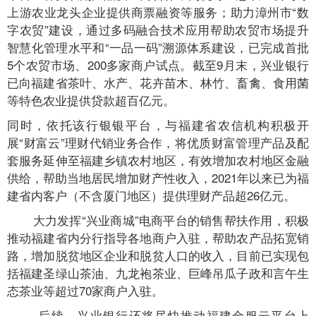
上游农业龙头企业提供商票融资等服务；助力漳州市“数
字农贸”建设，通过多码融合技术应用帮助农贸市场提升
智慧化管理水平和“一品一码”溯源体系建设，已完成首批
5个农贸市场、200多家商户试点。截至9月末，兴业银行
已向福建省茶叶、水产、花卉苗木、林竹、畜禽、食用菌
等特色农业提供贷款超百亿元。
同时，依托该行银银平台，与福建省农信机构积极开
展“财富云”理财代销业务合作，将优质财富管理产品及配
套服务延伸至福建乡镇农村地区，有效增加农村地区金融
供给，帮助当地居民增加财产性收入，2021年以来已为福
建省内客户（不含厦门地区）提供理财产品超26亿元。
大力发挥“兴业商城”电商平台的销售帮扶作用，积极
推动福建省内分行指导各地商户入驻，帮助农产品拓宽销
路，增加脱贫地区企业和脱贫人口的收入，目前已实现包
括福建圣绿山茶油、九龙袍茶业、巨峰吊瓜子政和言午生
态茶业等超过70家商户入驻。
后续，兴业银行还将尽快推动福建金服云平台上