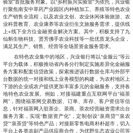
验室”首批服务对象。以“乡村振兴实验室”为依托，兴业银
行聚焦南安中草药产业园区内种植加工、养殖等特色农业
生产销售全流程，以及农业文创、农业休闲体验旅游、农
业科普教育、农业康养等农业衍生文旅服务需求，提供线
上+线下全方位金融资金解决方案。其中，积极支持了九
仙斛生物科技、贤芳佛手农业科技等一批优质龙头企业，
满足其生产、销售、经营等全场景资金服务需求。
在特色农业集中的地区，兴业银行将以“金服云”等云
平台为载体，积极推动省内各分行制定实施差异化金融服
务方案和配套信贷政策，探索推进该行数据仓库与外部平
台数据的统一对接和线上业务模型的构建，为农村地区上
下游的企业或农户提供更加丰富多元的金融服务，支持各
地特色农业发展。例如，对接福建重点互联网平台“福茶
网”，围绕福茶网交易数据、订单、库存、客户资信等信
息，针对福茶网入驻茶企、茶商、茶农经营融资需求出台
服务方案，实现“数据资产化”，定制创设“泉商贷”“泉农
贷”“泉茶贷”等特色产品；对接新零售电商朴朴超市，切入
平台上各类农副产品供应商合作，为优野生态农业公司等