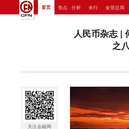
首页
焦点 · 分析
央行
金管总局
人民币杂志 
之
关注金融网