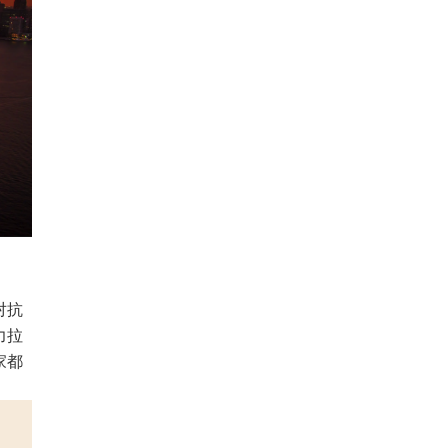
对抗
力拉
家都