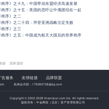
界秩序》之十九：中国带动东盟经济高速发展
界秩序》之十五：美国的恐吓让中俄团结在一起
界秩序》之二
界秩序》之二十四：拜登亚洲战略注定失败
界秩序》之三
界秩序》之五：中国成为航天大国后的世界秩序
微摄
国家摄影
广告服务
友情链接
品牌联盟
om
机构合作部：176060728@qq.com
Copyright © 2002-2026 financeun.com Inc. All rights reserved.
版权所有：中金网投（北京）资产管理有限公司