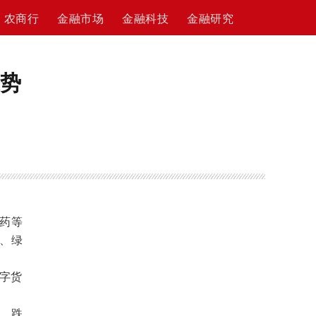
农商行
金融市场
金融科技
金融研究
逆势
药等
、绿
字货
点，跌