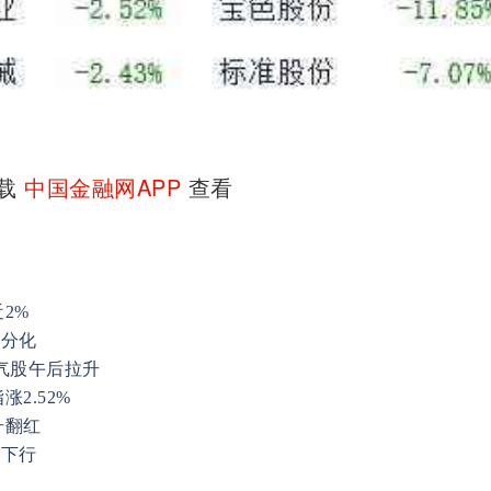
下载
中国金融网APP
查看
2%
势分化
气股午后拉升
2.52%
升翻红
荡下行