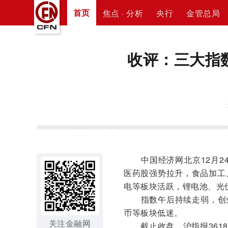
首页
焦点 · 分析
央行
金管总局
收评：三大指数
中国经济网北京12月24
医药股强势拉升，食品加工
电等板块活跃，锂电池、光
指数午后持续走弱，创业板
币等板块低迷。
关注金融网
截止收盘，沪指报3618.0