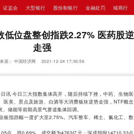
证监会
大型银行
股份制银行
金融处罚
城商行
低位盘整创指跌2.27% 医药股
走强
来源： 中国经济网 2021-12-24 17:36:56
日讯 今日三大指数集体高开，随后持续下挫，中药、生物医
、医美、景点及旅游、白酒等大消费板块逆势走强，NTF概念
伏、储能等前期高景气赛道集体回调。
指跌幅一度扩大至2.75%。汽车整车、稀土、氟化工、数
5点，跌0.69%，成交额为4763亿元；深成指报14710.33