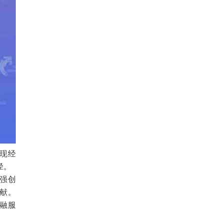
现经
径。
强创
献。
融服