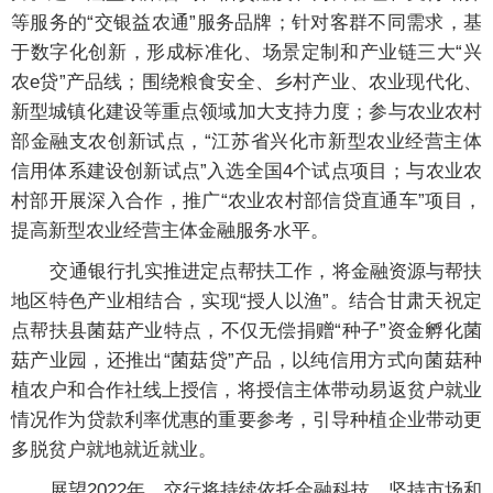
等服务的“交银益农通”服务品牌；针对客群不同需求，基
于数字化创新，形成标准化、场景定制和产业链三大“兴
农e贷”产品线；围绕粮食安全、乡村产业、农业现代化、
新型城镇化建设等重点领域加大支持力度；参与农业农村
部金融支农创新试点，“江苏省兴化市新型农业经营主体
信用体系建设创新试点”入选全国4个试点项目；与农业农
村部开展深入合作，推广“农业农村部信贷直通车”项目，
提高新型农业经营主体金融服务水平。
交通银行扎实推进定点帮扶工作，将金融资源与帮扶
地区特色产业相结合，实现“授人以渔”。结合甘肃天祝定
点帮扶县菌菇产业特点，不仅无偿捐赠“种子”资金孵化菌
菇产业园，还推出“菌菇贷”产品，以纯信用方式向菌菇种
植农户和合作社线上授信，将授信主体带动易返贫户就业
情况作为贷款利率优惠的重要参考，引导种植企业带动更
多脱贫户就地就近就业。
展望2022年，交行将持续依托金融科技，坚持市场和