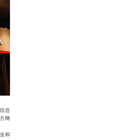
国信息
方网
工业和