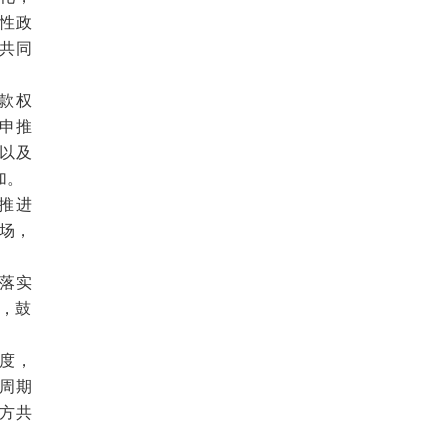
性政
共同
款权
重申推
续以及
加。
推进
场，
落实
响，鼓
度，
周期
方共