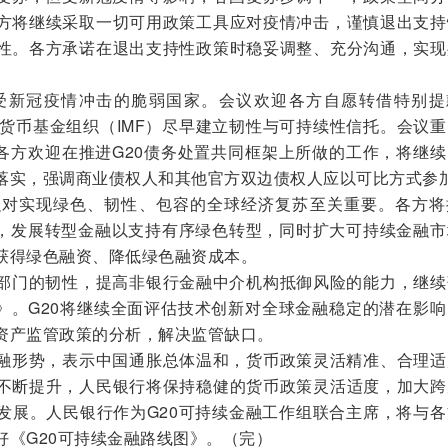
方将继续采取一切可用政策工具应对疫情冲击，谨慎退出支持
性。各方承诺在退出支持性政策时稳妥调整、充分沟通，实现
受新冠疫情冲击的脆弱国家。会议欢迎各方自愿转借特别提
际货币基金组织（IMF）尽早建立韧性与可持续性信托。会议
。各方欢迎在推进G20债务处置共同框架上所做的工作，将继
落实，强调商业债权人和其他官方双边债权人应以可比方式参
融对实现绿色、韧性、包容的全球经济复苏至关重要。各方将
》，发展转型金融以支持有序绿色转型，同时扩大可持续金融市
获得绿色融资、降低绿色融资成本。
部门的韧性，提高非银行金融中介机构抵御风险的能力，继续
图》。G20将继续全面评估技术创新对全球金融稳定的潜在影
资产监管政策的分析，解决监管缺口。
融形势，表示中国通胀总体温和，货币政策灵活精准、合理适
不断提升，人民银行将保持稳健的货币政策灵活适度，加大跨
发展。人民银行作为G20可持续金融工作组联合主席，将与各
好《G20可持续金融路线图》。（完）