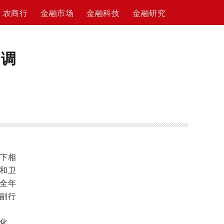
农商行
金融市场
金融科技
金融研究
期调
线下相
和卫
全年
副行
化，