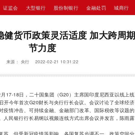
证监会
大型银行
股份制银行
金融处罚
城商行
稳健货币政策灵活适度 加大跨周
节力度
来源： 央行 2022-02-21 10:31:22
月17-18日，二十国集团（G20）主席国印度尼西亚以线上
召开今年首次G20财长与央行行长会议。会议讨论了全球经济
对疫情冲击、可持续金融、金融部门改革、国际税收等议题的
。人民银行行长易纲以视频连线方式出席会议并发言，陈雨露
复苏，但受新冠疫情等影响，各国复苏步调不一，政策空间分