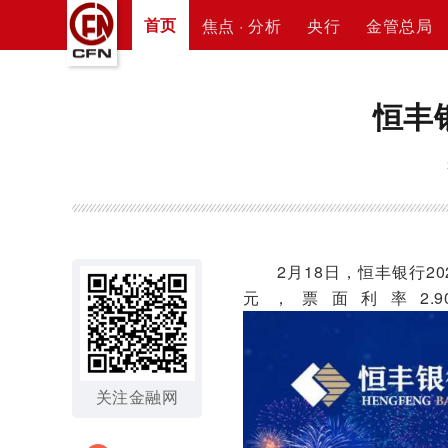
首页
焦点 · 分析
央行
金管总局
恒丰
2月18日，恒丰银行20
元，票面利率2.
关注金融网