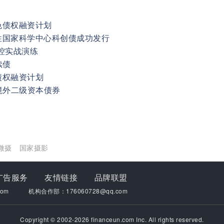
色债权融资计划
性国家科学中心科创债成功发行
控实战演练
续债
债权融资计划
境外二级资本债券
微摄
国家摄影
广告服务
友情链接
品牌联盟
om
机构合作部：176060728@qq.com
Copyright © 2002-2026 financeun.com Inc. All rights reserved.