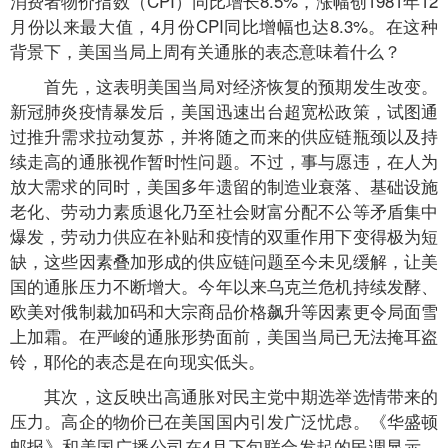
消费者物价指数（CPI）同比增长8.5%，涨幅创1981年12
月份以来最大值，4月份CPI同比增幅也达8.3%。在这种
背景下，美国当局上周有关通胀的表态意味着什么？
首先，这表明美国当局对经济恢复的预期发生改变。
新冠肺炎疫情暴发后，美国迅速出台超宽松政策，试图通
过推升需求拉动复苏，并将随之而来的供应链瓶颈以及持
续走高的通胀视作暂时性问题。不过，事与愿违，在人为
放大需求的同时，美国多年遗留的制造业衰落、基础设施
老化、劳动力素质退化乃至社会财富分配不公等矛盾集中
爆发，劳动力供应在补贴和疫情的双重作用下变得极为短
缺，这些因素叠加形成的供应链问题至今未见缓解，让美
国的通胀压力不断增大。今年以来乌克兰危机持续发酵、
欧美对俄制裁加码和大宗商品价格飙升等因素更令局面雪
上加霜。在严峻的通胀形势面前，美国当局已无法掩耳盗
铃，耶伦的表态是在向现实低头。
其次，这反映出高通胀对民主党中期选举选情带来的
压力。高企的物价已在美国国内引发广泛忧虑。《华盛顿
邮报》和美国广播公司在4月下旬联合发起的民调显示，