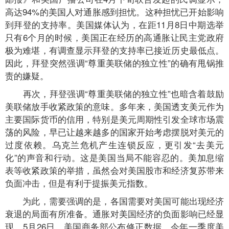
高达94%的美国人对通胀感到担忧。这种担忧已开始影响
到拜登的支持率。美国媒体认为，在距11月8日中期选举
只有6个月的时候，美国正在经历的高通胀让民主党政府
极为难堪，有调查显示拜登的支持率已接近历史最低点。
因此，拜登突然强调“尊重美联储的独立性”的确有甩锅推
责的嫌疑。
再次，拜登强调“尊重美联储的独立性”也暗含着鼓励
美联储放手收紧政策的意味。多年来，美国透支美元作为
主要国际货币的信用，特别是美元周期性引发全球市场震
荡的风险，早已让越来越多的国家开始考虑摆脱对美元的
过度依赖。乌克兰危机产生连锁反应，更引发“去美元
化”的声音和行动。这是美国当局不能容忍的。美加息缩
表等收紧政策的举措，虽然会对美国股市和经济复苏带来
负面冲击，但是有利于提振美元指数。
为此，需要强调的是，各国需要对美国可能出现经济
衰退的局面有所准备。通胀对美国经济的负面影响已经显
现。5月26日，美国商务部公布修正数据，今年一季度美