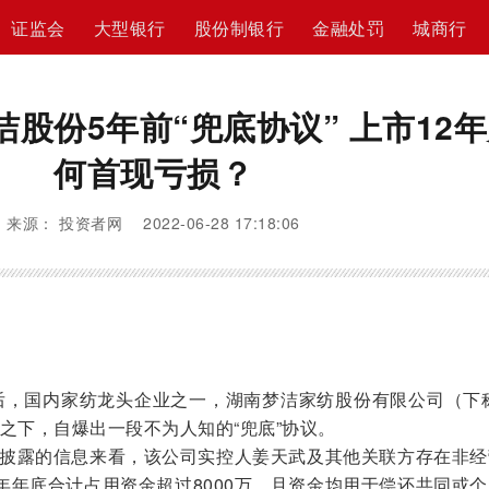
证监会
大型银行
股份制银行
金融处罚
城商行
洁股份5年前“兜底协议” 上市12
何首现亏损？
来源： 投资者网 2022-06-28 17:18:06
后，国内家纺龙头企业之一，湖南梦洁家纺股份有限公司（下称
）无奈之下，自爆出一段不为人知的“兜底”协议。
报所披露的信息来看，该公司实控人姜天武及其他关联方存在非
年年底合计占用资金超过8000万，且资金均用于偿还共同或