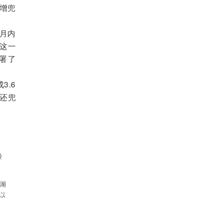
定增兜
个月内
这一
署了
3.6
还兜