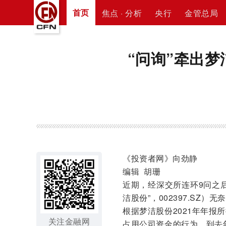
首页
焦点 · 分析
央行
金管总局
“问询”牵出梦
《投资者网》向劲静
编辑 胡珊
近期，经深交所连环9问之
洁股份”，002397.SZ
根据梦洁股份2021年年
关注金融网
占用公司资金的行为，到去