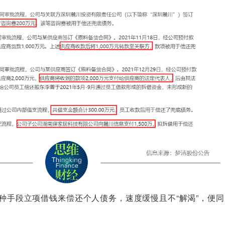
种手段立项借钱来偿还个人债务，速度缓慢且不“解渴”，便同