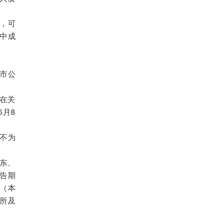
，可
中成
市公
在关
6月8
不为
股东、
告期
元（本
交所及