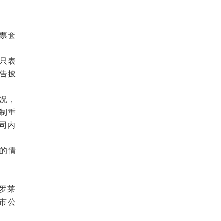
股票套
。只表
公告披
况，
制重
公司内
的情
（罗莱
市公