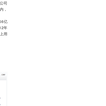
年公司
以内，
56亿
12年
床上用