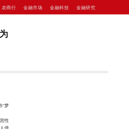
农商行
金融市场
金融科技
金融研究
年为
“梦
经营性
个人债