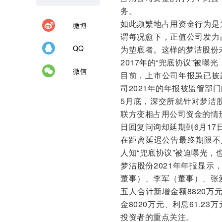
务。
如此频繁地占用资金行为是
微博
谓每况愈下，正值公司发力
QQ
为垫底者。这样的梦洁股份
2017年的“兜底协议”被曝光
微信
目前，上市公司年报虽已披
司2021年的年报被监管部
5月底，深交所就针对梦洁
联方变相占用公司资金的情
日回复问询却延期到6月17
在距离延迟公告最终期限不
人知“兜底协议”被迫曝光，
梦洁股份2021年年报显
董事）、李军（董事）、张
五人合计新增金额8820万元
金8020万元、利息61.
投资者的重点关注。