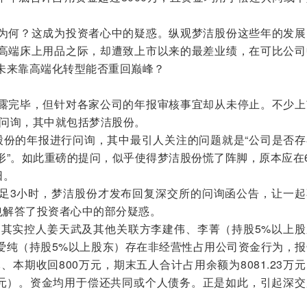
为何？这成为投资者心中的疑惑。纵观梦洁股份这些年的发展
高端床上用品之际，却遭致上市以来的最差业绩，在可比公司
未来靠高端化转型能否重回巅峰？
露完毕，但针对各家公司的年报审核事宜却从未停止。不少上
门问询，其中就包括梦洁股份。
股份的年报进行问询，其中最引人关注的问题就是“公司是否存
形”。如此重磅的提问，似乎使得梦洁股份慌了阵脚，原本应在
日。
足3小时，梦洁股份才发布回复深交所的问询函公告，让一起
也解答了投资者心中的部分疑惑。
示，其实控人姜天武及其他关联方李建伟、李菁（持股5%以上
爱纯（持股5%以上股东）存在非经营性占用公司资金行为，报
、本期收回800万元，期末五人合计占用余额为8081.23万
23万元）。资金均用于偿还共同或个人债务。正是如此，引起深