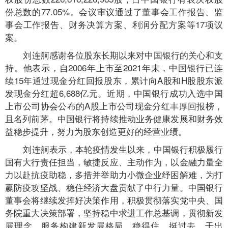
份总数的77.05%。会议审议通过了董事会工作报告、监
事会工作报告、财务决算方案、利润分配方案等17项议
案。
刘连舸感谢各位股东长期以来对中国银行的关心和支
持。他表示，自2006年上市至2021年末，中国银行已连
续15年通过现金分红回报股东，累计向A股和H股股东派
发现金分红超6,688亿元。近期，中国银行成功入选中国
上市公司协会公布的A股上市公司现金分红丰厚回报榜，
且名列前茅。中国银行将持续推动业务健康发展和财务效
益稳步提升，努力为股东创造更好的经营业绩。
刘连舸表示，本轮疫情发生以来，中国银行积极履行
国有大行责任担当，敏捷反应、主动作为，以金融力量全
力以赴抗疫助稳，多措并举助力小微企业纾困解难，为打
赢防疫攻坚战、稳住经济大盘贡献了中行力量。中国银行
董事会将继续发挥好决策作用，积极贯彻落实党中央、国
务院重大决策部署，坚持稳中求进工作总基调，贯彻新发
展理念，服务构建新发展格局，稳得住、挺过去、干出