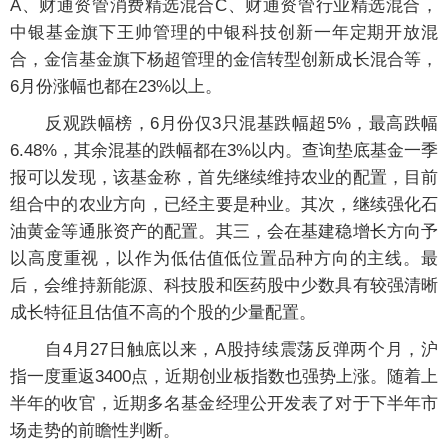
A、财通资管消费精选混合C、财通资管行业精选混合，
中银基金旗下王帅管理的中银科技创新一年定期开放混
合，金信基金旗下杨超管理的金信转型创新成长混合等，
6月份涨幅也都在23%以上。
反观跌幅榜，6月份仅3只混基跌幅超5%，最高跌幅
6.48%，其余混基的跌幅都在3%以内。查询垫底基金一季
报可以发现，该基金称，首先继续维持农业的配置，目前
组合中的农业方向，已经主要是种业。其次，继续强化石
油黄金等通胀资产的配置。其三，会在基建稳增长方向予
以高度重视，以作为低估值低位置品种方向的主线。最
后，会维持新能源、科技股和医药股中少数具有较强清晰
成长特征且估值不高的个股的少量配置。
自4月27日触底以来，A股持续震荡反弹两个月，沪
指一度重返3400点，近期创业板指数也强势上涨。随着上
半年的收官，近期多名基金经理公开发表了对于下半年市
场走势的前瞻性判断。