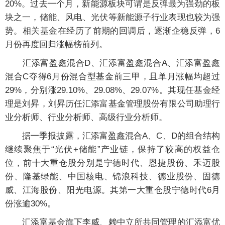
20%。过去一个月，新能源板块可谓是反弹最为强劲的板
块之一，储能、风电、光伏等新能源子行业表现也较为强
势。相关基金在经历了前期的回调后，逐渐企稳反弹，6
月份再度回归涨幅榜前列。
汇添富盈鑫混合D、汇添富盈鑫混合A、汇添富盈鑫
混合C夺得6月份混合型基金前三甲，且单月涨幅均超过
29%，分别涨29.10%、29.08%、29.07%。其现任基金经
理是
刘昇
，刘昇历任汇添富基金管理股份有限公司助理行
业分析师、行业分析师、高级行业分析师。
据一季报披露，汇添富盈鑫混合A、C、D的组合结构
继续聚焦于“光伏+储能”产业链，保持了较高的权益仓
位，前十大重仓股分别是宁德时代、恩捷股份、禾迈股
份、隆基绿能、中国核电、锦浪科技、德业股份、固德
威、江海股份、阳光电源。其第一大重仓股宁德时代6月
份涨逾30%。
汇添富基金旗下李威、赖中立所共同管理的汇添富优