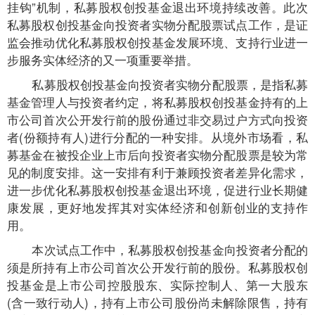
挂钩”机制，私募股权创投基金退出环境持续改善。此次
私募股权创投基金向投资者实物分配股票试点工作，是证
监会推动优化私募股权创投基金发展环境、支持行业进一
步服务实体经济的又一项重要举措。
私募股权创投基金向投资者实物分配股票，是指私募
基金管理人与投资者约定，将私募股权创投基金持有的上
市公司首次公开发行前的股份通过非交易过户方式向投资
者(份额持有人)进行分配的一种安排。从境外市场看，私
募基金在被投企业上市后向投资者实物分配股票是较为常
见的制度安排。这一安排有利于兼顾投资者差异化需求，
进一步优化私募股权创投基金退出环境，促进行业长期健
康发展，更好地发挥其对实体经济和创新创业的支持作
用。
本次试点工作中，私募股权创投基金向投资者分配的
须是所持有上市公司首次公开发行前的股份。私募股权创
投基金是上市公司控股股东、实际控制人、第一大股东
(含一致行动人)，持有上市公司股份尚未解除限售，持有