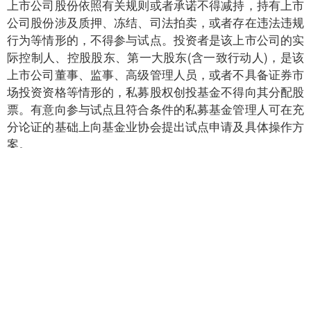
上市公司股份依照有关规则或者承诺不得减持，持有上市
公司股份涉及质押、冻结、司法拍卖，或者存在违法违规
行为等情形的，不得参与试点。投资者是该上市公司的实
际控制人、控股股东、第一大股东(含一致行动人)，是该
上市公司董事、监事、高级管理人员，或者不具备证券市
场投资资格等情形的，私募股权创投基金不得向其分配股
票。有意向参与试点且符合条件的私募基金管理人可在充
分论证的基础上向基金业协会提出试点申请及具体操作方
案。
私募股权创投基金向投资者实物分配股票，应当适用
《上市公司股东、董监高减持股份的若干规定》(以下简
称《减持规定》)、《上市公司创业投资基金股东减持股
份的特别规定(2020年修订)》等有关减持规定。私募股权
创投基金可以占用集中竞价交易减持额度进行股票分配，
也可以占用大宗交易减持额度进行股票分配，占用减持额
度后，相应扣减该基金的总减持额度。私募股权创投基金
应按照《减持规定》以及信息披露有关规定，履行信息披
露义务。