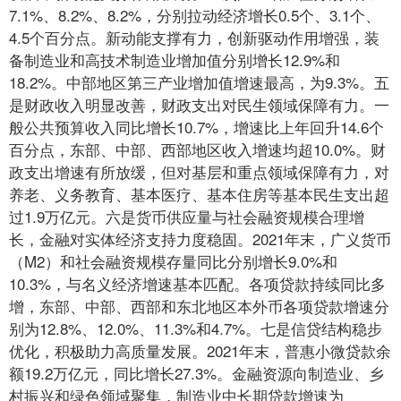
7.1%、8.2%、8.2%，分别拉动经济增长0.5个、3.1个、
4.5个百分点。新动能支撑有力，创新驱动作用增强，装
备制造业和高技术制造业增加值分别增长12.9%和
18.2%。中部地区第三产业增加值增速最高，为9.3%。五
是财政收入明显改善，财政支出对民生领域保障有力。一
般公共预算收入同比增长10.7%，增速比上年回升14.6个
百分点，东部、中部、西部地区收入增速均超10.0%。财
政支出增速有所放缓，但对基层和重点领域保障有力，对
养老、义务教育、基本医疗、基本住房等基本民生支出超
过1.9万亿元。六是货币供应量与社会融资规模合理增
长，金融对实体经济支持力度稳固。2021年末，广义货币
（M2）和社会融资规模存量同比分别增长9.0%和
10.3%，与名义经济增速基本匹配。各项贷款持续同比多
增，东部、中部、西部和东北地区本外币各项贷款增速分
别为12.8%、12.0%、11.3%和4.7%。七是信贷结构稳步
优化，积极助力高质量发展。2021年末，普惠小微贷款余
额19.2万亿元，同比增长27.3%。金融资源向制造业、乡
村振兴和绿色领域聚集，制造业中长期贷款增速为