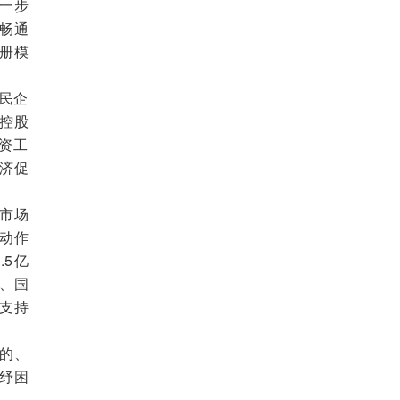
一步
畅通
册模
民企
控股
资工
济促
市场
动作
.5亿
局、国
支持
的、
纾困