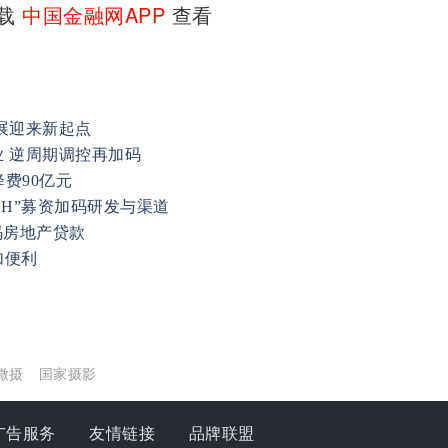
下载
中国金融网APP
查看
展迎来新起点
 逆周期调控再加码
降费90亿元
+H”募资加码研发与渠道
码房地产贷款
加便利
微摄
国家摄影
广告服务
友情链接
品牌联盟