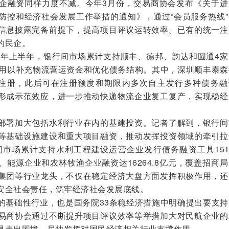
融资同样力度不减。今年3月份，交易商协会发布《关于进
防控和经济社会发展工作举措的通知》，通过“会员服务热线”
信息披露完备前提下，提高项目评议运转效率。已有的统一注
的民企。
年上半年，银行间市场累计支持顺丰、德邦、韵达和圆通4家
，用以补充物流营运资金和优化债务结构。其中，深圳顺丰泰森
式注册，此后可在注册额度和期限内多次自主发行多种债务融
形成示范效应，进一步推动快递物流企业复工复产，实现稳经
署加大包括水利行业在内的基建投资。记者了解到，银行间
等基础设施建设和重大项目融资，推动发挥投资领域的牵引拉
间市场累计支持水利工程建设运营企业发行债务融资工具151
能源企业和农林牧渔企业融资达16264.8亿元，覆盖招商
集团等行业龙头，不仅在稳定经济大盘方面发挥积极作用，还
安全社会责任，筑牢经济社会发展底线。
基础性行业，也是国务院33条稳经济措施中明确提出要支持
易商协会通过不断提升项目评议效率等举措加大对民航企业的
早走出困境，尽快发挥对国民经济相关行业支撑作用。