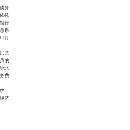
债务
份依托
，银行
信息系
年1月
民营
员的
指导北
务费
求，
经济