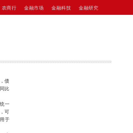
农商行
金融市场
金融科技
金融研究
，债
，同比
统一
行，可
，用于