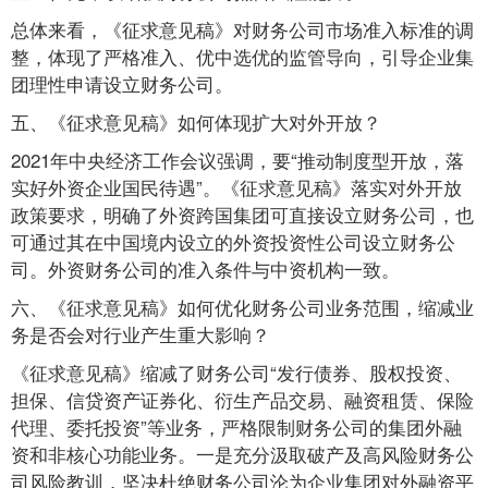
总体来看，《征求意见稿》对财务公司市场准入标准的调
整，体现了严格准入、优中选优的监管导向，引导企业集
团理性申请设立财务公司。
五、《征求意见稿》如何体现扩大对外开放？
2021年中央经济工作会议强调，要“推动制度型开放，落
实好外资企业国民待遇”。《征求意见稿》落实对外开放
政策要求，明确了外资跨国集团可直接设立财务公司，也
可通过其在中国境内设立的外资投资性公司设立财务公
司。外资财务公司的准入条件与中资机构一致。
六、《征求意见稿》如何优化财务公司业务范围，缩减业
务是否会对行业产生重大影响？
《征求意见稿》缩减了财务公司“发行债券、股权投资、
担保、信贷资产证券化、衍生产品交易、融资租赁、保险
代理、委托投资”等业务，严格限制财务公司的集团外融
资和非核心功能业务。一是充分汲取破产及高风险财务公
司风险教训，坚决杜绝财务公司沦为企业集团对外融资平