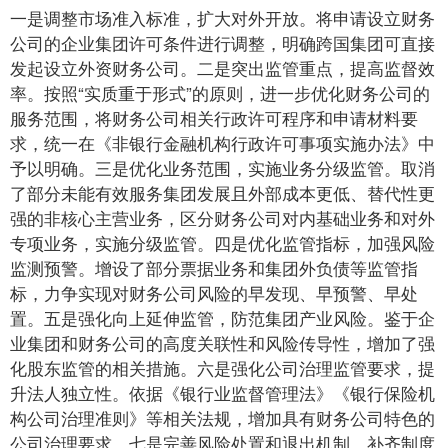
一是调整市场准入标准，扩大对外开放。将申请设立财务
公司的企业集团许可条件进行调整，明确跨国集团可直接
发起设立外资财务公司。二是突出监管重点，提高监督效
率。按照“实质重于形式”的原则，进一步优化财务公司的
服务范围，将财务公司相关行政许可程序和申请材料要
求，统一在《非银行金融机构行政许可事项实施办法》中
予以明确。三是优化业务范围，实施业务分级监管。取消
了部分未能有效服务集团发展且外部成本更低、替代性更
强的非核心主营业务，区分财务公司对内基础业务和对外
专项业务，实施分级监管。四是优化监管指标，加强风险
监测预警。增设了部分票据业务和集团外负债等监管指
标，力争实现对财务公司风险的早发现、早预警、早处
置。五是强化向上延伸监管，防范集团产业风险。鉴于企
业集团和财务公司的高度关联性和风险传导性，增加了强
化股东监管的相关措施。六是强化公司治理监管要求，提
升法人独立性。依据《银行业监督管理法》《银行保险机
构公司治理准则》等相关法规，增加具有财务公司特色的
公司治理要求。七是完善风险处置和退出机制，补齐制度