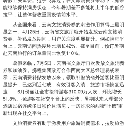
能继续保持满房状态，今年暑期差不多能将上半年的低谷
拉平，让整体营收重回疫情前水平。
从全国来看，云南文旅消费券的刺激作用算得上最明
显之一。4月25日，云南省文旅厅就开始发放云南文旅消
费券。补贴发放期间，用户关注度明显提升。例如携程平
台上，云南访问热度环比增长42%。截至目前，预订暑期
赴云南旅行的订单量同比恢复110%。
暑假来临，7月5日，云南省文旅厅再次发放文旅消费
券和加油券。携程集团政府合作西南大区总经理易杨表
示，云南消费补贴发放以来，领取补贴的省外游客比重明
显提升，已达到近七成，有效引客入滇，旅游市场恢复迅
速——6月份丽江全市接待游客310.09万人次，环比增长
51.8%。据游客在社交平台上的反映，暑期以来大理部分
酒店民宿连续多日涨价且满房，一房难求的甜蜜“吐槽”重
新出现在社交平台上。
文旅消费券有助于激发用户旅游消费需求，拉动旅游