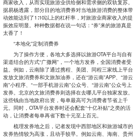
商家收入，从而实现旅游业供给侧和需求侧的双轨复苏。
据易杨透露，部分目的地消费券对当地旅游消费的整体带
动效能达到了1∶10以上的杠杆率，对旅游业商家收入的提
振效应明显。种种数据都在说一句话：“券”来的旅游真是
太香了！
“本地化”定制消费券
为了操作方便，各地大多选择以旅游OTA平台与自有
渠道结合的方式“广撒网”，一个地方发券，全国消费者受
益。例如，云南除了通过携程、美团、同程三家线上平台
发放文旅消费券和文旅加油券，还在“游云南”APP、“游云
南”小程序、“一部手机游云南”公众号、“游云南”公众号上
发券。北京的文旅消费券则选择在去哪儿平台独家发放。
这些钱由当地政府出资，每单最高可为消费者节省上千
元。同时，OTA平台发券时还会配套“十亿补贴”之类的活
动，让消费者每单再省下数十元至上百元。
梳理发券地之后，记者发现中西部地区和旅游城市的
发券热情较为高涨，且动手较早。例如云南、海南、贵州