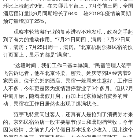
环比上涨超过9倍。在去哪儿平台上，7月份前三周，全国
酒店预订量比6月同期增长了64%，较2019年疫情前同期
预订量增加了25%。
观察本轮旅游行业的复苏进程不难发现，政府之手起
到了有力的推动作用。“7月21日周四，满房；7月22日周
五，满房；7月25日周一，满房。”北京梧桐熙慕民宿的预
订页面上，显示的都是“满房”。
“这段时间，我们工作日基本爆满。”民宿管理人范宇
飞告诉记者，他在北京怀柔、密云、延庆等郊区经营着9
家民宿。位于京郊的酒店、民宿一般周末生意好，工作日
人不多，今年更是因为疫情暂停营业了2个多月。但从7月
中旬开始，随着暑假开启，再加上北京旅游消费券的带
动，民宿在工作日居然也出现了爆满状态。
范宇飞特意问过客人，还真有人是抢到了消费券才来
的。京郊民宿酒店一般主要靠节假日和暑期档营收，今年
因为疫情，之前的几个节假日基本没多少收入，因此这个
暑假至关重要。范宇飞算过，在文旅消费券带动下，如果