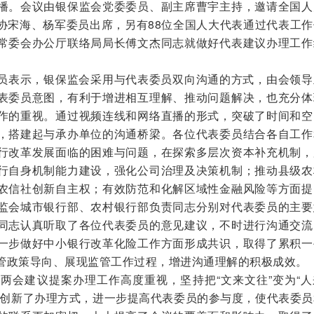
播。会议由银保监会党委委员、副主席曹宇主持，邀请全国人
协宋海、杨军委员出席，另有88位全国人大代表通过代表工作
常委会办公厅联络局局长傅文杰同志就做好代表建议办理工作
员表示，银保监会采用与代表委员双向沟通的方式，由会领导
表委员意图，有利于增进相互理解、推动问题解决，也充分体
作的重视。通过视频连线和网络直播的形式，突破了时间和空
，搭建起与承办单位的沟通桥梁。各位代表委员结合各自工作
行改革发展面临的困难与问题，在探索多层次资本补充机制，
行自身机制能力建设，强化公司治理及决策机制；推动县级农
农信社创新自主权；有效防范和化解区域性金融风险等方面提
监会城市银行部、农村银行部负责同志分别对代表委员的主要
同志认真听取了各位代表委员的意见建议，不时进行沟通交流
一步做好中小银行改革化险工作方面形成共识，取得了累积一
管政策导向、展现监管工作过程，增进沟通理解的积极成效。
会建议提案办理工作高度重视，坚持把“文来文往”变为“人
，创新了办理方式，进一步提高代表委员的参与度，使代表委员