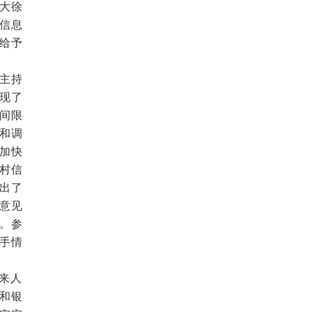
大徐
信息
给予
主持
现了
间限
和调
加快
村信
出了
意见
。参
手情
来人
和银