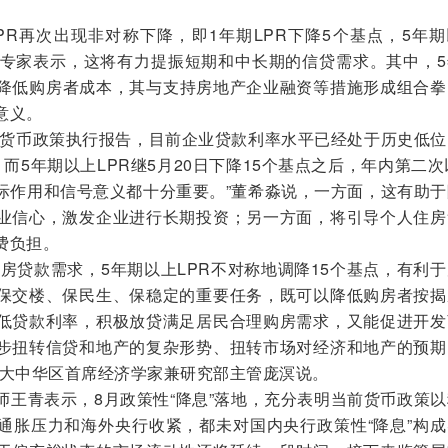
再次出现非对称下降，即1年期LPR下降5个基点，5年期
此，专家表示，这将有力提振短期和中长期的信贷需求。其中，
于降低购房者成本，其与支持房地产企业融资等措施形成组合拳
意义。
货币政策执行报告，目前企业贷款利率水平已经处于历史低位
而5年期以上LPR继5月20日下降15个基点之后，年内第二次
际作用和信号意义都十分重要。”董希淼说，一方面，这有助于
业信心，激发企业进行长期投资；另一方面，将引导个人住房
费负担。
贷款需求，5年期以上LPR不对称地调降15个基点，有利于
保交楼、保民生、保稳定的重要任务，既可以降低购房者按揭
低贷款利率，积极放贷满足居民合理购房需求，又能促进开发
步扭转信贷和地产的复杂形势、扭转市场对经济和地产的预期
行大中华区首席经济学家兼研究部主管庞溟说。
青表示，8月政策性“降息”落地，充分表明当前货币政策以
通胀压力和海外央行收紧，都未对国内央行政策性“降息”构成