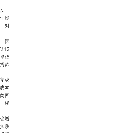
以上
5年期
，对
，因
以15
降低
贷款
完成
成本
商回
，楼
稳增
实质