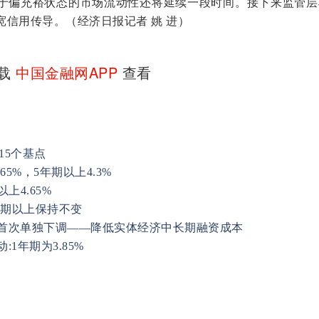
于偏充裕状态的市场流动性还将延续一段时间。接下来监管层
信用传导。（经济日报记者 姚 进）
下载
中国金融网APP
查看
15个基点
65%，5年期以上4.3%
上4.65%
5年期以上保持不变
种首次单独下调——降低实体经济中长期融资成本
1年期为3.85%