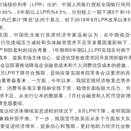
场报价利率（LPR）出炉。中国人民银行授权全国银行间同
.65%，5年期以上LPR为4.3%，分别较上一期下调5个和1
内已累计“降息”达35个基点，创下2019年8月LPR改革以来
录。
因，中国民生银行首席经济学家温彬认为，在中期借贷
银行负债端压力减轻和实体融资需求不足等多重因素影响下，
产和防套利的综合考量，1年期和5年期以上LPR实现非对称
成本、提振市场主体信心、促进信贷有效需求回升发挥积极作
会议部署推动降低企业融资成本和个人消费信贷成本的措施，
月LPR下降符合预期，是响应落实国务院常务会议要求的具
员董希淼看来，一方面，今年以来，我国宏观经济恢复态势并
资、消费等各项主要指标全线下滑，稳增长面临较大压力。另
求不足。从央行公布的数据看，7月社会融资和人民币贷款增
费意愿萎缩。
达经济体继续加息进程的情况下，8月LPR下降，表明我国
，兼顾外部平衡。下一步，我国货币政策应从多个方面加大实
更要促进经济增长，提振信心和预期，更好地助力经济社会恢