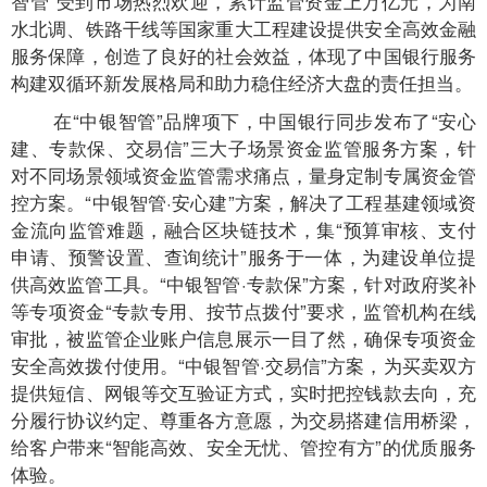
智管”受到市场热烈欢迎，累计监管资金上万亿元，为南
水北调、铁路干线等国家重大工程建设提供安全高效金融
服务保障，创造了良好的社会效益，体现了中国银行服务
构建双循环新发展格局和助力稳住经济大盘的责任担当。
在“中银智管”品牌项下，中国银行同步发布了“安心
建、专款保、交易信”三大子场景资金监管服务方案，针
对不同场景领域资金监管需求痛点，量身定制专属资金管
控方案。“中银智管·安心建”方案，解决了工程基建领域资
金流向监管难题，融合区块链技术，集“预算审核、支付
申请、预警设置、查询统计”服务于一体，为建设单位提
供高效监管工具。“中银智管·专款保”方案，针对政府奖补
等专项资金“专款专用、按节点拨付”要求，监管机构在线
审批，被监管企业账户信息展示一目了然，确保专项资金
安全高效拨付使用。“中银智管·交易信”方案，为买卖双方
提供短信、网银等交互验证方式，实时把控钱款去向，充
分履行协议约定、尊重各方意愿，为交易搭建信用桥梁，
给客户带来“智能高效、安全无忧、管控有方”的优质服务
体验。