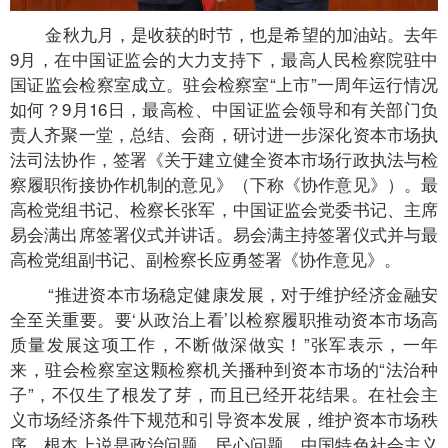
金秋九月，是收获的时节，也是希望的加油站。去年
9月，在中国证监会的大力支持下，最高人民检察院驻中
国证监会检察室成立。驻会检察室“上市”一周年运行情况
如何？9月16日，最高检、中国证监会领导和有关部门负
责人齐聚一堂，总结、会商，研讨进一步深化资本市场执
法司法协作，签署《关于建立健全资本市场行政执法与检
察履职衔接协作机制的意见》（下称《协作意见》）。最
高检党组书记、检察长张军，中国证监会党委书记、主席
易会满出席签署仪式并讲话。易会满主持签署仪式并与最
高检党组副书记、副检察长应勇签署《协作意见》。
“推进资本市场稳定健康发展，对于维护经济金融安
全至关重要。要‘从政治上看’以检察履职推动资本市场高
质量发展这项工作，不断做深做实！”张军表示，一年
来，驻会检察室这颗检察机关播种到资本市场的“法治种
子”，不仅生了根发了芽，而且已经开花结果。在社会主
义市场经济条件下规范和引导资本发展，维护资本市场秩
序，根本上说是政治问题、民心问题、中国特色社会主义