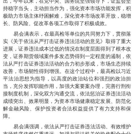
出，今年以来，在党中央、国务院坚强领导下，证监会坚
持稳字当头，主动担当作为，强化资本市场功能发挥，积
极助力市场主体纾困解难，深化资本市场改革开放，稳增
长、防风险、促改革各项工作取得了积极成效。
易会满表示，在最高检等单位的共同努力下，贯彻落
实《关于依法从严打击证券违法活动的意见》取得了重大
进展，证券违法成本过低的情况在制度层面得到了根本改
变，证券期货领域案件多发态势得到一定程度的遏制，依
法从严打击证券违法活动的合力初步形成，市场生态持续
改善，市场韧性得到增强。在这个过程中，最高检以习近
平法治思想为指导，以高度的政治站位和强烈的政治担
当，充分发挥职能作用，加强大案要案办理，完善行刑衔
接制度机制，深化双方沟通交流，依法惩治证券违法活动
成绩突出、效果明显，为资本市场健康稳定发展、防范化
解金融风险、保护投资者合法权益提供了有力支持和保
障。
易会满强调，依法从严打击证券违法活动、有效维护
市场秩序依然任重道远，加强与司法机关的协作配合十分