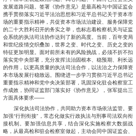
发展道路问题。签署《协作意见》是最高检与中国证监会
携手贯彻落实习近平法治思想和习近平总书记关于资本市
场的重要指示精神，共促资本市场法治建设、服务保障党
的二十大胜利召开的务实之举，也标志着检察机关与证监
会系统的执法司法协作达到了新的高度。当前，百年变局
和世纪疫情交织叠加，世界之变、时代之变、历史之变的
特征更加明显。面对前所未有的风险挑战，必须不折不扣
落实党中央部署，充分发挥法治固根本、稳预期、利长远
的作用，以更高质量的执法司法合作，以法治之力保障资
本市场发展行稳致远。围绕进一步学习贯彻习近平总书记
重要指示精神和党中央决策部署，巩固深化驻会检察室工
作成效，协同证监部门落实好《协作意见》，张军提出三
方面具体要求——
深化执法司法协作，共同助力资本市场依法监管。要
加强“行刑衔接”，常态化做实行政执法与刑事司法双向衔
接机制。要加强信息共享，结合深化实施检察大数据战
略，从最高检和驻会检察室做起，主动会同中国证监会、