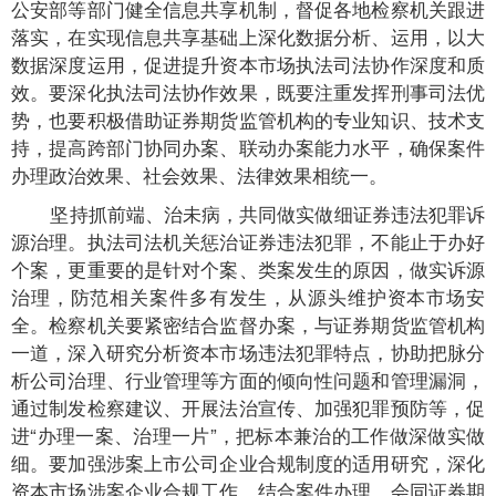
公安部等部门健全信息共享机制，督促各地检察机关跟进
落实，在实现信息共享基础上深化数据分析、运用，以大
数据深度运用，促进提升资本市场执法司法协作深度和质
效。要深化执法司法协作效果，既要注重发挥刑事司法优
势，也要积极借助证券期货监管机构的专业知识、技术支
持，提高跨部门协同办案、联动办案能力水平，确保案件
办理政治效果、社会效果、法律效果相统一。
坚持抓前端、治未病，共同做实做细证券违法犯罪诉
源治理。执法司法机关惩治证券违法犯罪，不能止于办好
个案，更重要的是针对个案、类案发生的原因，做实诉源
治理，防范相关案件多有发生，从源头维护资本市场安
全。检察机关要紧密结合监督办案，与证券期货监管机构
一道，深入研究分析资本市场违法犯罪特点，协助把脉分
析公司治理、行业管理等方面的倾向性问题和管理漏洞，
通过制发检察建议、开展法治宣传、加强犯罪预防等，促
进“办理一案、治理一片”，把标本兼治的工作做深做实做
细。要加强涉案上市公司企业合规制度的适用研究，深化
资本市场涉案企业合规工作，结合案件办理，会同证券期