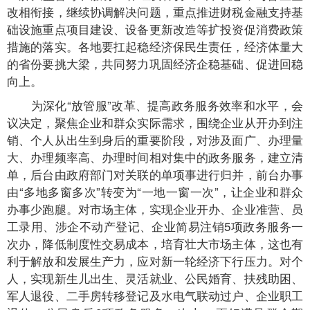
改相衔接，继续协调解决问题，重点推进财税金融支持基
础设施重点项目建设、设备更新改造等扩投资促消费政策
措施的落实。各地要扛起稳经济保民生责任，经济体量大
的省份要挑大梁，共同努力巩固经济企稳基础、促进回稳
向上。
为深化“放管服”改革、提高政务服务效率和水平，会
议决定，聚焦企业和群众实际需求，围绕企业从开办到注
销、个人从出生到身后的重要阶段，对涉及面广、办理量
大、办理频率高、办理时间相对集中的政务服务，建立清
单，后台由政府部门对关联的单项事进行归并，前台办事
由“多地多窗多次”转变为“一地一窗一次”，让企业和群众
办事少跑腿。对市场主体，实现企业开办、企业准营、员
工录用、涉企不动产登记、企业简易注销5项政务服务一
次办，降低制度性交易成本，培育壮大市场主体，这也有
利于解放和发展生产力，应对新一轮经济下行压力。对个
人，实现新生儿出生、灵活就业、公民婚育、扶残助困、
军人退役、二手房转移登记及水电气联动过户、企业职工