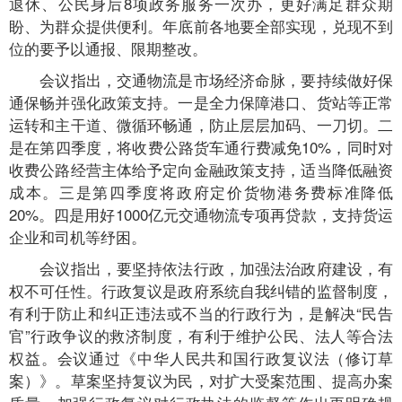
退休、公民身后8项政务服务一次办，更好满足群众期
盼、为群众提供便利。年底前各地要全部实现，兑现不到
位的要予以通报、限期整改。
会议指出，交通物流是市场经济命脉，要持续做好保
通保畅并强化政策支持。一是全力保障港口、货站等正常
运转和主干道、微循环畅通，防止层层加码、一刀切。二
是在第四季度，将收费公路货车通行费减免10%，同时对
收费公路经营主体给予定向金融政策支持，适当降低融资
成本。三是第四季度将政府定价货物港务费标准降低
20%。四是用好1000亿元交通物流专项再贷款，支持货运
企业和司机等纾困。
会议指出，要坚持依法行政，加强法治政府建设，有
权不可任性。行政复议是政府系统自我纠错的监督制度，
有利于防止和纠正违法或不当的行政行为，是解决“民告
官”行政争议的救济制度，有利于维护公民、法人等合法
权益。会议通过《中华人民共和国行政复议法（修订草
案）》。草案坚持复议为民，对扩大受案范围、提高办案