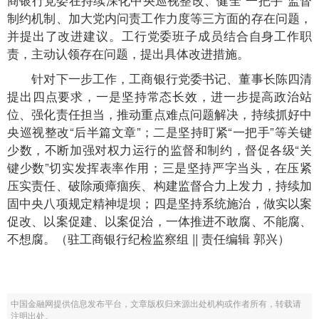
制约机制、加大党内问责工作力度等三方面的存在问题，
并提出了改进建议。工行党委班子成员结合自身工作职
责，主动认领存在问题，提出具体改进措施。
针对下一步工作，工商银行党委书记、董事长陈四清
提出四点要求，一是坚持常态长效，进一步提高政治站
位、强化责任担当，推动重点难点问题解决，持续抓好中
央巡视整改“后半篇文章”；二是坚持盯紧“一把手”等关键
少数，不断加强对权力运行的监督和制约，督促各级“关
键少数”切实发挥表率作用；三是坚持严字当头，在压紧
压实责任、破除顽瘴痼疾、构建监督合力上发力，持续加
固中央八项规定精神堤坝；四是坚持系统施治，做实以案
促改、以案促建、以案促治，一体推进不敢腐、不能腐、
不想腐。（驻工商银行纪检监察组 || 责任编辑 郭兴）
中国金融网提供信息发布平台，文章版权归来源出处机构或作者所有，转载请
注明出处。