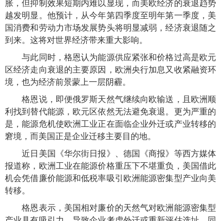
胀，但抑制效果短期内难以显现，而美欧经济的衰退趋势
越发明显。他预计，从今年第四季度至明年第一季度，美
国消费和劳动力市场发展势头将明显减弱，经济衰退随之
到来。这将对世界经济带来重大影响。
与此同时，格恩认为能源供应紧张和价格过高是欧元
区经济走向衰退的主要原因，欧洲央行加息又收紧融资环
境，也为经济前景蒙上一层阴霾。
格恩说，即便俄罗斯天然气继续向欧输送，且欧洲顺
利找到替代能源，欧元区依然无法避免衰退。更为严重的
是，能源危机使欧洲工业正在面临企业外迁或产业转移的
窘境，而美国正是企业迁移主要目的地。
近日美国《华尔街日报》、德国《商报》等西方媒体
报道称，欧洲工业在能源价格重压下不堪重负，美国借此
机会凭借廉价能源和低税率吸引欧洲能源密集型产业向美
转移。
格恩表示，美国相对廉价的天然气对欧洲能源密集型
产业具有吸引力，导致企业考虑外迁或重新评估选址。同