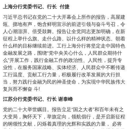
上海分行党委书记、行长 付捷
习近平总书记在党的二十大开幕会上所作的报告，高屋建
瓴、掷地有声，饱含鲜明宣示的前进引领与奋斗号召，令
人心潮澎湃、倍受鼓舞。报告让全党同志更加明确，在新
征程上举什么旗、走什么路、以什么样的精神状态、朝着
什么样的目标继续前进。工行上海分行将坚定走中国特色
金融发展之路，围绕“党中央关心什么，人民群众期待什
么”开展工作，践行金融工作的政治性、人民性，提升专
业性，在服务国家战略、实体经济、人民群众中不断传递
工行温度、贡献工行力量，积极履行改革发展的大行担
当，努力践行金融为民的神圣使命，为实现中华民族伟大
复兴而不懈奋 斗!
江苏分行党委书记、行长 谢泰峰
党的二十大举世瞩目。报告立足“国之大者”和百年未有之
大变局，胸怀天下，举旗定向，领航倡行，是开启新征程
的纲领性文献，闪烁着真理的光辉和实践的力量， 必将