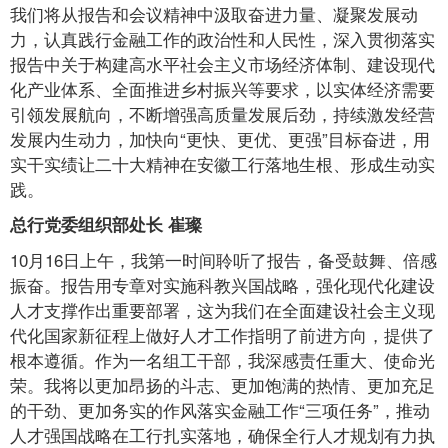
我们将从报告和会议精神中汲取奋进力量、凝聚发展动
力，认真践行金融工作的政治性和人民性，深入贯彻落实
报告中关于构建高水平社会主义市场经济体制、建设现代
化产业体系、全面推进乡村振兴等要求，以实体经济需要
引领发展航向，不断增强高质量发展后劲，持续激发经营
发展内生动力，加快向“更快、更优、更强”目标奋进，用
实干实绩让二十大精神在安徽工行落地生根、形成生动实
践。
总行党委组织部处长 崔璨
10月16日上午，我第一时间聆听了报告，备受鼓舞、倍感
振奋。报告用专章对实施科教兴国战略，强化现代化建设
人才支撑作出重要部署，这为我们在全面建设社会主义现
代化国家新征程上做好人才工作指明了前进方向，提供了
根本遵循。作为一名组工干部，我深感责任重大、使命光
荣。我将以更加昂扬的斗志、更加饱满的热情、更加充足
的干劲、更加务实的作风落实金融工作“三项任务”，推动
人才强国战略在工行扎实落地，确保全行人才规划有力执