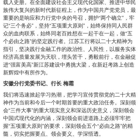
载入史册。在全面建设社会主义现代化国家、推进中华民
族伟大复兴的新时代新征程上，作为中国共产党党员，最
重要的是响应和力行党中央的号召，拥护“两个确立”，牢
记“三个务必”，坚持“五项重大原则”，始终保持同人民群
众的血肉联系，始终同老百姓想在一起干在一起，做“五
个必由之路”的坚定践行者。江苏工行将以二十大精神为
指引，坚决践行金融工作的政治性、人民性，以服务实体
经济高质量发展为天职，埋头苦干，勇毅前行，在金融促
进“强富美高”新江苏建设中勇挑大梁，在新赶考路上创造
新辉煌中有所作为。
安徽分行党委书记、行长 梅霜
我们将迅速掀起学习热潮，把学习宣传贯彻党的二十大精
神作为当前和今后一个时期首要的重大政治任务。深刻领
会“三件大事”的重大现实意义和深远历史意义，深刻领会
中国式现代化的内涵，深刻领会前进道路上必须牢牢把
握“五项重大原则”的要求，深刻领会五个“必由之路”的精
髓，切实把握要点、领会要义、学深悟透。