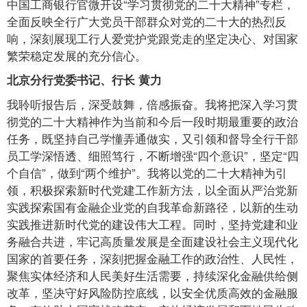
中国工商银行官微开设“学习贯彻党的二十大精神”专栏，
全面反映全行广大党员干部群众对党的二十大的热烈反
响，深刻展现工行人爱党护党跟党走的坚定决心、对国家
繁荣稳定发展的充分信心。
北京分行党委书记、行长 黄力
我聆听报告后，深受鼓舞，倍感振奋。我将把深入学习贯
彻党的二十大精神作为当前和今后一段时期最重要的政治
任务，既坚持自己学懂弄通做实，又引领和督导全行干部
员工学深悟透、细照笃行，不断增强“四个意识”，坚定“四
个自信”，做到“两个维护”。我将以党的二十大精神为引
领，积极探索新时代党建工作新方法，以全面从严治党新
实践探索国有金融企业党的自我革命新路径，以新的生动
实践推进新时代党的建设伟大工程。同时，坚持党建和业
务融合共进，牢记高质量发展是全面建设社会主义现代化
国家的首要任务，深刻把握金融工作的政治性、人民性，
聚焦实体经济和人民美好生活需要，持续深化金融供给侧
改革，坚决守好风险防控底线，以安全优质高效的金融服