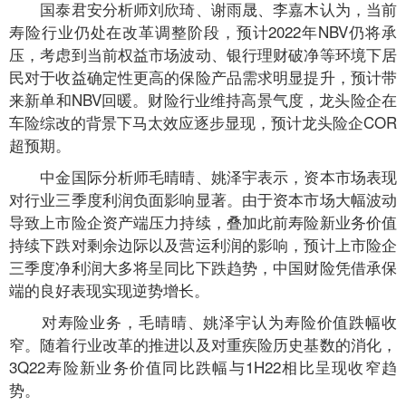
国泰君安分析师刘欣琦、谢雨晟、李嘉木认为，当前
寿险行业仍处在改革调整阶段，预计2022年NBV仍将承
压，考虑到当前权益市场波动、银行理财破净等环境下居
民对于收益确定性更高的保险产品需求明显提升，预计带
来新单和NBV回暖。财险行业维持高景气度，龙头险企在
车险综改的背景下马太效应逐步显现，预计龙头险企COR
超预期。
中金国际分析师毛晴晴、姚泽宇表示，资本市场表现
对行业三季度利润负面影响显著。由于资本市场大幅波动
导致上市险企资产端压力持续，叠加此前寿险新业务价值
持续下跌对剩余边际以及营运利润的影响，预计上市险企
三季度净利润大多将呈同比下跌趋势，中国财险凭借承保
端的良好表现实现逆势增长。
对寿险业务，毛晴晴、姚泽宇认为寿险价值跌幅收
窄。随着行业改革的推进以及对重疾险历史基数的消化，
3Q22寿险新业务价值同比跌幅与1H22相比呈现收窄趋
势。