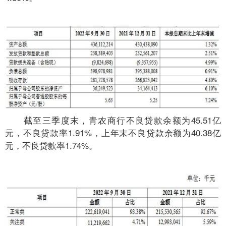
截至三季度末，青农商行不良贷款余额为45.51亿
元，不良贷款率1.91%，上年末不良贷款余额为40.38亿
元，不良贷款率1.74%。