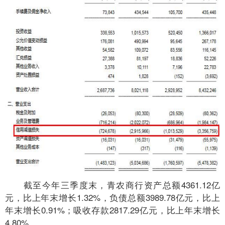
截至今年三季度末，青农商行资产总额4361.12亿
元，比上年末增长1.32%，负债总额3989.78亿元，比上
年末增长0.91%；吸收存款2817.29亿元，比上年末增长
4.80%。