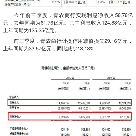
今年前三季度，青农商行实现利息净收入58.78亿
元，去年同期为61.76亿元。其中利息收入124.88亿元，
上年同期为125.25亿元。
前三季度，青农商行计提信用减值损失29.16亿元，
上年同期为33.57亿元，同比减少13.13%。