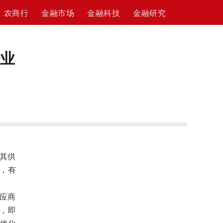
农商行
金融市场
金融科技
金融研究
企业
及其供
款，有
供应商
，即