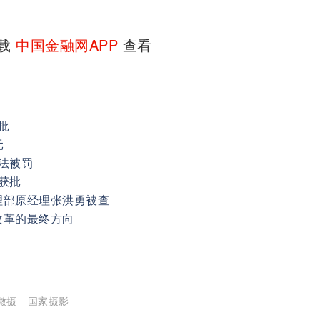
下载
中国金融网APP
查看
批
元
法被罚
获批
理部原经理张洪勇被查
改革的最终方向
微摄
国家摄影