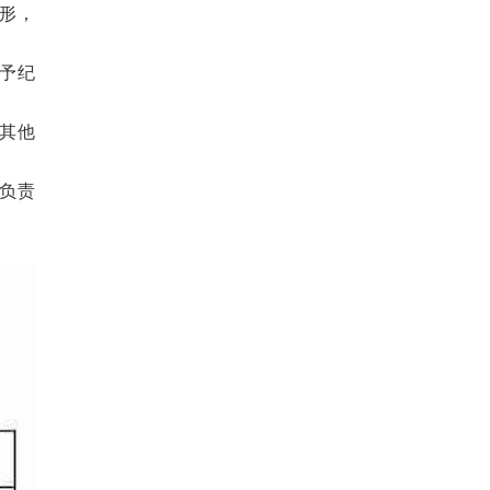
形，
予纪
其他
负责