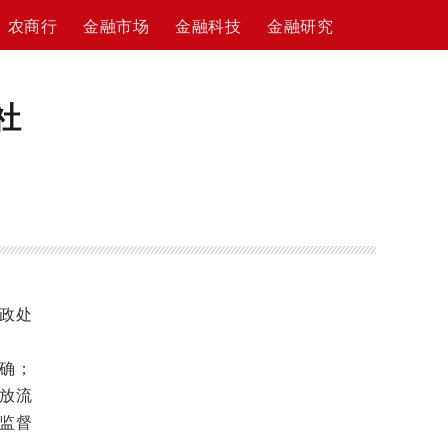
农商行
金融市场
金融科技
金融研究
社
政处
确；
放流
监督