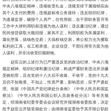
中央八项规定精神，违规收受礼金，违规安排下属报销应由
其个人支付的费用，违规超标准公务接待；违反组织纪律，
为逃避监督，瞒报个人房产，任性用权，在干部职务晋升等
工作中大肆利用职权违规为他人谋利；违反廉洁纪律，通过
民间借贷获取大额回报，家风不正，利用职权为亲属谋利，
腐化堕落，搞钱色交易；大搞权钱交易，将公权力沦为攫取
私利的工具，在工程承揽、企业信贷、干部任用等方面为他
人谋利，并非法收受巨额财物。
赵应云的上述行为已严重违反党的政治纪律、中央八项
规定精神、组织纪律和廉洁纪律，构成严重职务违法并涉嫌
受贿犯罪，且在党的十八大后不收敛、不收手，党的十九大
后仍不知敬畏、不知止，性质严重，影响恶劣，应予严肃处
理。依据《中国共产党纪律处分条例》《中华人民共和国监
察法》《中华人民共和国公职人员政务处分法》等有关规
定，经湖南省纪委常委会会议研究并报湖南省委批准，决定
给予赵应云开除党籍处分；由湖南省监委给予其开除公职处