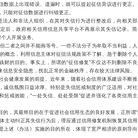
信数据上出现错误、遗漏时，就可以提起征信异议进行更正。
，只能对征信数据进行纠错更正。
是法人和非法人组织，在其对失信行为进行整改后，向相关部
认定后，政府相关信用信息共享平台不再展示其失信记录。简
对个人开展业务。
，但二者之间并不能画等号。一些不法分子为牟取不当利益，人
复”的概念，利用信息主体对征信法规政策不了解、急于删除个
钱财的目的。事实上，所谓的“征信修复”不仅达不到删除不良
来信息安全隐患，扰乱正常的金融秩序，存在较大法律风险。
会健康发展的前提。近年来，随着社会信用体系建设不断推
，诚信氛围日益浓厚。特别是失信惩戒制度的广泛适用，对社
和惩戒效能，“一处失信、处处受限”促进并强化了各类信用主
的，其最终目的在于促进社会信用生态的良好发展，正所谓“
主体主动纠正其失信行为后，理应通过信用修复机制恢复其信用
是上述《办法》实施的目的所在，体现了宽严相济的原则导向