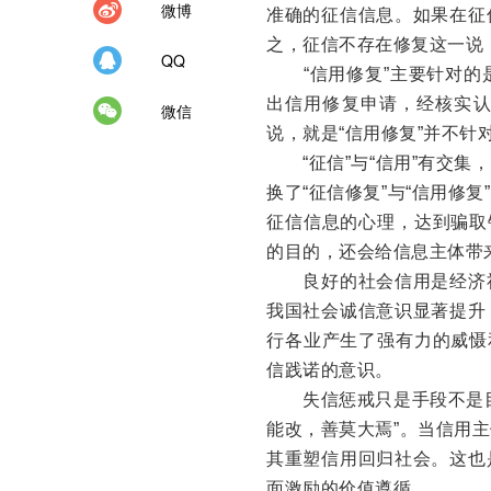
微博
准确的征信信息。如果在征
之，征信不存在修复这一说
QQ
“信用修复”主要针对的
出信用修复申请，经核实
微信
说，就是“信用修复”并不针
“征信”与“信用”有交集
换了“征信修复”与“信用修
征信信息的心理，达到骗取
的目的，还会给信息主体带
良好的社会信用是经济社
我国社会诚信意识显著提升
行各业产生了强有力的威慑
信践诺的意识。
失信惩戒只是手段不是目
能改，善莫大焉”。当信用
其重塑信用回归社会。这也
面激励的价值遵循。