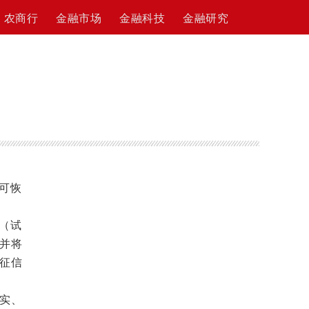
农商行
金融市场
金融科技
金融研究
可恢
（试
并将
“征信
实、