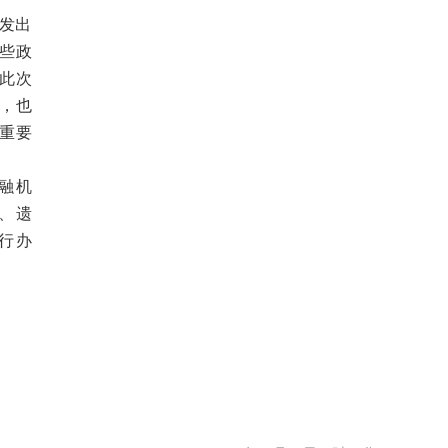
发出
些政
此次
，也
重要
融机
、遗
行办