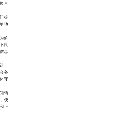
换言
门提
单地
为偷
人不良
信息
进，
会各
体守
知错
，使
和正