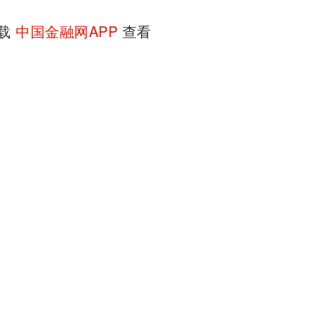
下载
中国金融网APP
查看
中小企业银行部董事总经理
责任
带一路”合作协议
BS承销榜排名再居外资银行首位
期发展前景
蕾：未来三年，渣打集团将投资3亿美元到中国相关业务
微摄
国家摄影