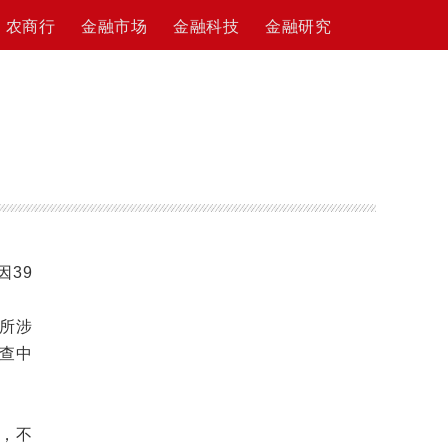
农商行
金融市场
金融科技
金融研究
39
所涉
查中
，不