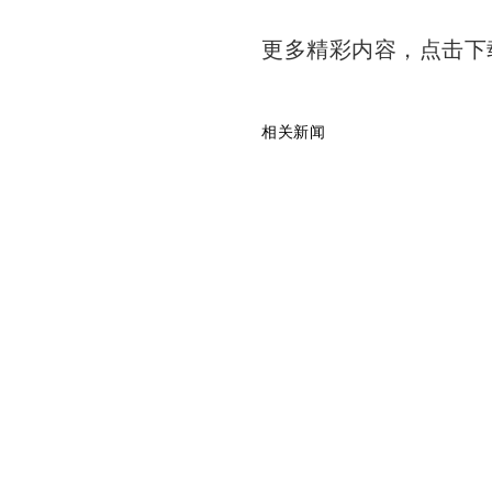
更多精彩内容，点击
相关新闻
渣打中国任命个人、私人及
渣打银行：进博会体现大国
中国信保与渣打银行签署“一
渣打中国2021年中国市场A
渣打银行坚定看好中国中长
渣打银行（中国）总裁张晓
友情链接
银行网
中国金融网
金融号