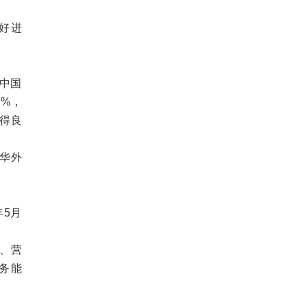
好进
中国
1%，
取得良
华外
年5月
、营
务能