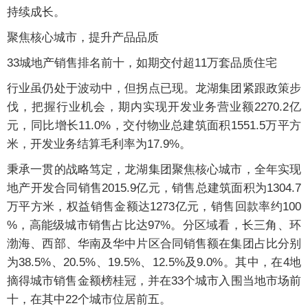
持续成长。
聚焦核心城市，提升产品品质
33城地产销售排名前十，如期交付超11万套品质住宅
行业虽仍处于波动中，但拐点已现。龙湖集团紧跟政策步
伐，把握行业机会，期内实现开发业务营业额2270.2亿
元，同比增长11.0%，交付物业总建筑面积1551.5万平方
米，开发业务结算毛利率为17.9%。
秉承一贯的战略笃定，龙湖集团聚焦核心城市，全年实现
地产开发合同销售2015.9亿元，销售总建筑面积为1304.7
万平方米，权益销售金额达1273亿元，销售回款率约100
%，高能级城市销售占比达97%。分区域看，长三角、环
渤海、西部、华南及华中片区合同销售额在集团占比分别
为38.5%、20.5%、19.5%、12.5%及9.0%。其中，在4地
摘得城市销售金额榜桂冠，并在33个城市入围当地市场前
十，在其中22个城市位居前五。