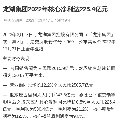
龙湖集团2022年核心净利达225.4亿元
中国金融网 | 2023年03月17日 15时19分
2023年3月17日，龙湖集团控股有限公司（「龙湖集团」
或「集团」，港交所股份代号：960）公布其截至2022年
12月31日止全年业绩。
主要财务表现：
— 合同销售额为人民币2015.9亿元，对应销售总建筑面
积为1304.7万平方米。
— 营业额同比增长12.2%至人民币2505.7亿元。
— 股东应占溢利为人民币243.6亿元，剔除公平值变动等
影响后之股东应占核心溢利同比增长0.5%至人民币225.4
亿元。毛利额为530.4亿元，毛利率为21.2%。核心税后利
润率为12.3%，核心权益后利润率为9.0%。