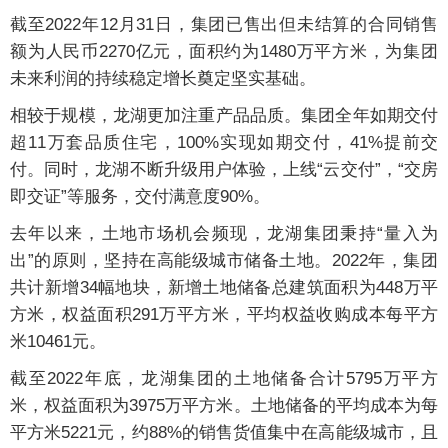
截至2022年12月31日，集团已售出但未结算的合同销售
额为人民币2270亿元，面积约为1480万平方米，为集团
未来利润的持续稳定增长奠定坚实基础。
相较于规模，龙湖更加注重产品品质。集团全年如期交付
超11万套品质住宅，100%实现如期交付，41%提前交
付。同时，龙湖不断升级用户体验，上线“云交付”，“交房
即交证”等服务，交付满意度90%。
去年以来，土地市场机会频现，龙湖集团秉持“量入为
出”的原则，坚持在高能级城市储备土地。2022年，集团
共计新增34幅地块，新增土地储备总建筑面积为448万平
方米，权益面积291万平方米，平均权益收购成本每平方
米10461元。
截至2022年底，龙湖集团的土地储备合计5795万平方
米，权益面积为3975万平方米。土地储备的平均成本为每
平方米5221元，约88%的销售货值集中在高能级城市，且