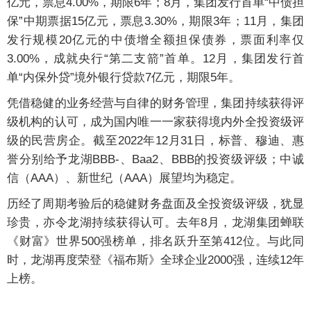
亿元，票息4.00%，期限6年；8月，集团发行首单“中债担
保”中期票据15亿元，票息3.30%，期限3年；11月，集团
发行规模20亿元的中债增全额担保债券，票面利率仅
3.00%，成就央行“第二支箭”首单。12月，集团发行首
单“内保外贷”境外银行贷款7亿元，期限5年。
凭借稳健的业务经营与自律的财务管理，集团持续获得评
级机构的认可，成为国内唯一一家获得境内外全投资级评
级的民营房企。截至2022年12月31日，标普、穆迪、惠
誉分别给予龙湖BBB-、Baa2、BBB的投资级评级；中诚
信（AAA）、新世纪（AAA）展望均为稳定。
历经了周期考验后的稳健财务盘面及全投资级评级，犹显
珍贵，亦令龙湖持续获得认可。去年8月，龙湖集团蝉联
《财富》世界500强榜单，排名跃升至第412位。与此同
时，龙湖再度荣登《福布斯》全球企业2000强，连续12年
上榜。
深度践行时代使命