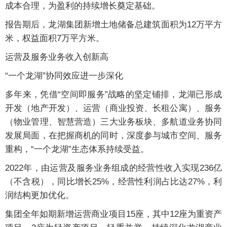
成本合理，为盈利的持续增长奠定基础。
报告期后，龙湖集团新增土地储备总建筑面积为12万平方
米，权益面积7万平方米。
运营及服务业务收入创新高
“一个龙湖”协同效应进一步深化
多年来，凭借“空间即服务”战略的坚定铺排，龙湖已形成
开发（地产开发）、运营（商业投资、长租公寓）、服务
（物业管理、智慧营造）三大业务板块、多航道业务协同
发展局面，在把握商机的同时，深度参与城市空间、服务
重构，“一个龙湖”生态体系持续受益。
2022年，由运营及服务业务组成的经营性收入实现236亿
（不含税），同比增长25%，经营性利润占比达27%，利
润结构更加优化。
集团全年如期新增运营商业项目15座，其中12座为重资产