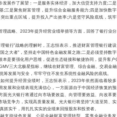
发展作了展望：一是服务实体经济，加大信贷支持力度;二是
基;三是聚焦财富管理，提升综合金融服务能力;四是加快数字
是突出重点区域，提升投入产出效率;六是坚守风险底线，筑牢
战略、2023年提升经营业绩举措等方面，回答了银行业分
理银行”战略的理解时，王志恒表示，推进财富管理银行建设
“国之大者”，坚持走中国特色金融发展之路;二是必须坚持数
根本是要强化用户思维，促进生态链接和敏捷协同，提升客户体
和GMV三大北极星指标，继续在财富管理、综合金融、交易金
是统筹发展与安全，牢牢守住不发生系统性金融风险的底线。
如何提升经营业绩时，王志恒表示，2023年依然面临着较多
营发展和业绩表现充满信心，一方面源自于中国经济恢复的预
方面光大银行将通过向市场要效益、向管理要效益、向改革要
市场竞争力，实现高质量发展。光大银行将坚持“大道至简、实
、真抓实干，用扎扎实实的业绩来回报股东和投资者。
支持绿色发展、公司金融财富管理转型、零售金融业务发