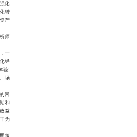
强化
化转
资产
析师
，一
字化经
验;
融、场
的困
期和
效益
干为
展策