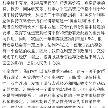
利率稳中有降。利率是重要的生产要素价格，直接影响消
费、投资、国际收支等，利率水平过高或过低都不利于经
济平稳持续增长。从过去二十年的数据看，我国实际利率
总体保持在略低于潜在经济增速这一“黄金法则”水平上，
与潜在经济增长水平基本匹配，符合保持物价基本稳定的
要求，发挥了促进宏观经济平衡和资源有效配置的重要导
向作用。同时，我国的一年期存款基准利率是1.5%，银
行通常还会有一定上浮，达到2%左右，使老百姓的存款
有一个合适的收益。因此，我们在制定货币政策时，充分
考虑了对经济、就业、投资以及老百姓存款收益率等方方
面面的影响，是以人民为中心的。
汇率方面，我们实行以市场供求为基础、参考一篮子货币
进行调节、有管理的浮动汇率制度，人民币汇率保持弹
性、双向浮动，发挥了调节宏观经济和国际收支的自动稳
定器功能。汇率是另一个重要的宏观变量，但汇率和利率
不是并列的关系，汇率在利率政策影响下主要由市场供求
和预期决定。汇率机制缺乏灵活性是约束货币政策自主
性、在宏观上导致经济金融脆弱性的重要原因。因此，我