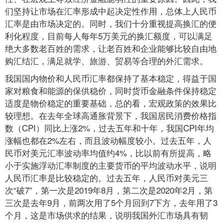
们坚持让市场在汇率形成中起决定性作用，总体上人民币
汇率是由市场决定的。同时，我们十分重视提高换汇的便
利化程度，目前每人每年5万美元的换汇额度，可以满足
绝大多数老百姓的需求，让老百姓和企业能够比较自由地
购汇结汇，满足就学、旅游、贸易等合理的外汇需求。
我国国内物价和人民币汇率都保持了基本稳定，得益于国
家对粮食和能源的保供稳价，同时货币金融条件保持稳定
适度是物价稳定的重要基础，总的看，宏观政策的效果比
较理想。在去年全球高通胀背景下，我国居民消费价格指
数（CPI）同比上涨2%，过去五年和十年，我国CPI年均
涨幅也都在2%左右，而且波动幅度较小。过去五年，人
民币对美元汇率波动率均值约4%，比以前有所提高，略
小于实施浮动汇率制度的主要货币的平均波动水平，说明
人民币汇率是比较稳定的。过去五年，人民币对美元三
次“破7”，第一次是2019年8月，第二次是2020年2月，第
三次是去年9月，前两次用了5个月回到7下方，去年用了3
个月，这是市场供求的结果，说明我国外汇市场具有韧