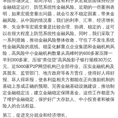
率由市场决定、双向浮动，这有利于从宏观层面保持经济
金融稳定运行、防范系统性金融风险。近期的一些案例表
明，如果宏观变量出问题，就会引发不稳定因素，带来金
融风险。从中国的情况看，我们的利率、汇率、经济增长
率、失业率等宏观变量是比较合理、协调、稳定的，这可
以在很大程度上防范系统性金融风险。同时，我们采取了
一系列措施，推动金融风险整体收敛，守住了不发生系统
性金融风险的底线。稳妥化解重点企业集团和金融机构风
险，高风险中小金融机构数量从高峰时的600多家压降一
半到300多家。压缩“类信贷”高风险影子银行规模30万亿
元。近5000家P2P网贷机构已全部停业。压实金融机构及
其股东、监管部门、地方政府等各方责任，使得好人得好
报、坏人得坏报，使各利益相关方都能在正向激励机制的
基础上形成正确的预期。完善金融基础设施建设，推动制
定金融稳定法，建立金融稳定保障基金。这些工作都是为
了维护金融稳定，保护好广大存款人、中小投资者和被保
险人的合法权益。
第三，促进充分就业和经济增长。