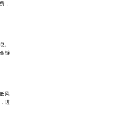
续费，
利息。
金链
“低风
”，进
：