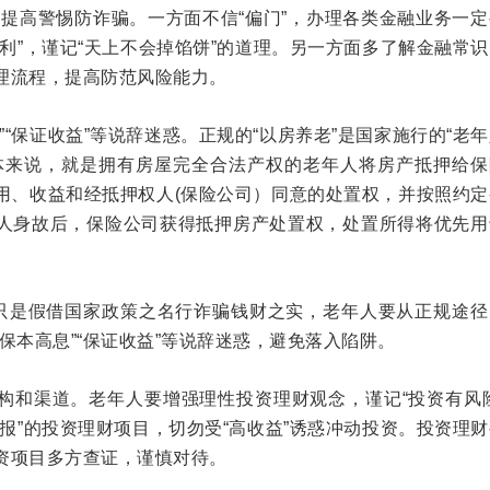
”，提高警惕防诈骗。一方面不信“偏门”，办理各类金融业务一
利”，谨记“天上不会掉馅饼”的道理。另一方面多了解金融常
理流程，提高防范风险能力。
”“保证收益”等说辞迷惑。正规的“以房养老”是国家施行的“老
体来说，就是拥有房屋完全合法产权的老年人将房产抵押给保
用、收益和经抵押权人(保险公司）同意的处置权，并按照约定
人身故后，保险公司获得抵押房产处置权，处置所得将优先用
”只是假借国家政策之名行诈骗钱财之实，老年人要从正规途径
保本高息”“保证收益”等说辞迷惑，避免落入陷阱。
构和渠道。老年人要增强理性投资理财观念，谨记“投资有风险
报”的投资理财项目，切勿受“高收益”诱惑冲动投资。投资理
资项目多方查证，谨慎对待。