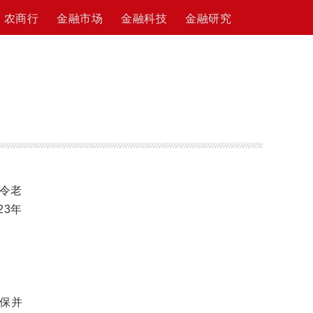
农商行
金融市场
金融科技
金融研究
其令老
23年
保并