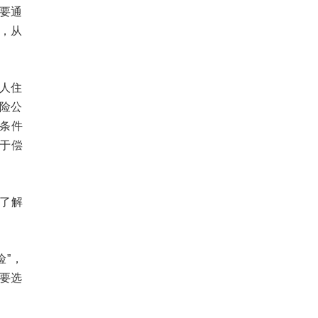
定要通
识，从
年人住
险公
条件
于偿
了解
”，
财要选