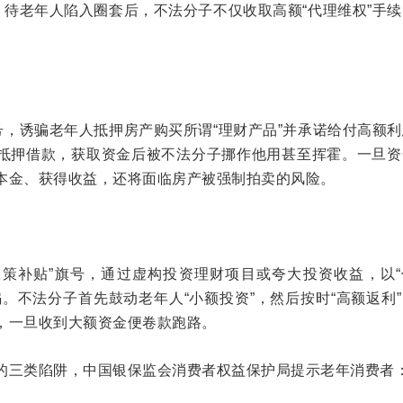
。待老年人陷入圈套后，不法分子不仅收取高额“代理维权”手
。
号，诱骗老年人抵押房产购买所谓“理财产品”并承诺给付高额
抵押借款，获取资金后被不法分子挪作他用甚至挥霍。一旦资
本金、获得收益，还将面临房产被强制拍卖的风险。
“政策补贴”旗号，通过虚构投资理财项目或夸大投资收益，以
。不法分子首先鼓动老年人“小额投资”，然后按时“高额返利
，一旦收到大额资金便卷款跑路。
的三类陷阱，中国银保监会消费者权益保护局提示老年消费者