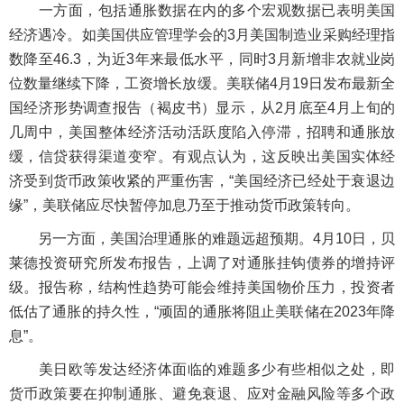
一方面，包括通胀数据在内的多个宏观数据已表明美国
经济遇冷。如美国供应管理学会的3月美国制造业采购经理指
数降至46.3，为近3年来最低水平，同时3月新增非农就业岗
位数量继续下降，工资增长放缓。美联储4月19日发布最新全
国经济形势调查报告（褐皮书）显示，从2月底至4月上旬的
几周中，美国整体经济活动活跃度陷入停滞，招聘和通胀放
缓，信贷获得渠道变窄。有观点认为，这反映出美国实体经
济受到货币政策收紧的严重伤害，“美国经济已经处于衰退边
缘”，美联储应尽快暂停加息乃至于推动货币政策转向。
另一方面，美国治理通胀的难题远超预期。4月10日，贝
莱德投资研究所发布报告，上调了对通胀挂钩债券的增持评
级。报告称，结构性趋势可能会维持美国物价压力，投资者
低估了通胀的持久性，“顽固的通胀将阻止美联储在2023年降
息”。
美日欧等发达经济体面临的难题多少有些相似之处，即
货币政策要在抑制通胀、避免衰退、应对金融风险等多个政