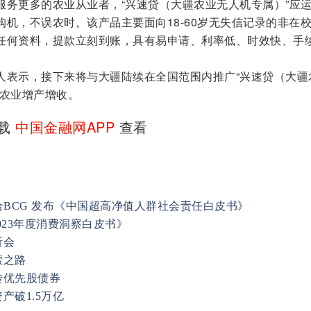
服务更多的农业从业者，“兴速贷（大疆农业无人机专属）”应
机，不误农时。该产品主要面向18-60岁无失信记录的非在
任何资料，提款立刻到账，具有易申请、利率低、时效快、手
人表示，接下来将与大疆陆续在全国范围内推广“兴速贷（大疆
能农业增产增收。
下载
中国金融网APP
查看
合BCG 发布《中国超高净值人群社会责任白皮书》
2023年度消费洞察白皮书》
析会
索之路
转优先股债券
产破1.5万亿