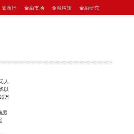
农商行
金融市场
金融科技
金融研究
无人
线以
6万
施肥
能