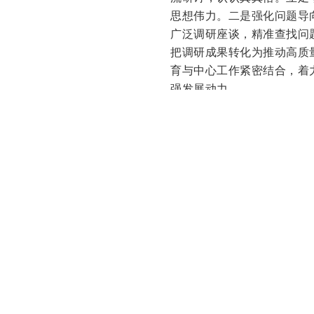
思想伟力。二是强化问题导
广泛调研座谈，精准查找问
把调研成果转化为推动高质
育与中心工作紧密结合，着
强发展动力。
农行工会工作部党支部结合
抓好理论学习。举办读书班
养、坚定理想信念。二是紧
通过实地走访、发放问卷等
作质效的制度性成果。三是
的问题和职工群众切身利益
系职工群众的桥梁纽带作用
农行离退休人员管理局党总
效。一是强化理论学习，促
和个人自学相结合、线上线
离退休干部开展交流研讨，
扎实开展调研，提升服务能