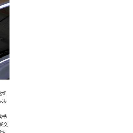
党组
央决
读书
展交
感悟