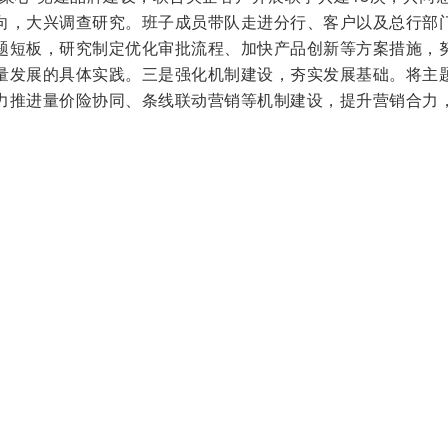
向，大兴调查研究。班子成员带队走进分行、客户以及总行部
题短板，研究制定优化审批流程、加快产品创新等方案措施，
量发展的具体实践。三是强化机制建设，夯实发展基础。将主
力推进量价险协同、条线联动营销等机制建设，提升营销合力
工会群团中心工作，推动主题教育走深走实。一是紧扣打牢基
，开展多种形式的常态化学习，引导党员、干部不断提高理论
扣解决问题，做实调查研究。制定调研方案，实地调研多家分
方式，广泛征求意见，深入问需问计，推动调研成果转化为提
推动中心工作，力求取得实效。坚持人民至上，聚焦总行党委
，做实做细关爱基层员工“五项行动”等重点工作，切实发挥好
。
支积极推进总行机关和系统离退休人员主题教育工作，力求取
进交流互动。为离退休老同志配送书籍，送学上门；采取集中
下学习相结合等多种方式开展理论学习；组织总行机关和一级
分享学习体会；组织开展主题党日活动，营造浓厚学习氛围。
力。对离退休干部党支部开展调研走访，倾听意见建议；与机