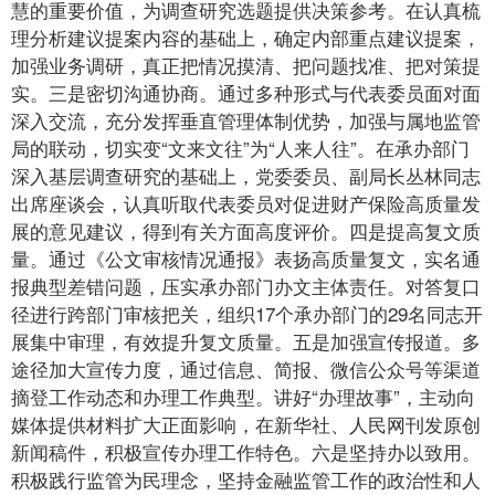
慧的重要价值，为调查研究选题提供决策参考。在认真梳
理分析建议提案内容的基础上，确定内部重点建议提案，
加强业务调研，真正把情况摸清、把问题找准、把对策提
实。三是密切沟通协商。通过多种形式与代表委员面对面
深入交流，充分发挥垂直管理体制优势，加强与属地监管
局的联动，切实变“文来文往”为“人来人往”。在承办部门
深入基层调查研究的基础上，党委委员、副局长丛林同志
出席座谈会，认真听取代表委员对促进财产保险高质量发
展的意见建议，得到有关方面高度评价。四是提高复文质
量。通过《公文审核情况通报》表扬高质量复文，实名通
报典型差错问题，压实承办部门办文主体责任。对答复口
径进行跨部门审核把关，组织17个承办部门的29名同志开
展集中审理，有效提升复文质量。五是加强宣传报道。多
途径加大宣传力度，通过信息、简报、微信公众号等渠道
摘登工作动态和办理工作典型。讲好“办理故事”，主动向
媒体提供材料扩大正面影响，在新华社、人民网刊发原创
新闻稿件，积极宣传办理工作特色。六是坚持办以致用。
积极践行监管为民理念，坚持金融监管工作的政治性和人