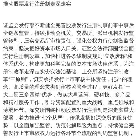
推动股票发行注册制走深走实
证监会发行部不断健全完善股票发行注册制事前事中事后
全链条监管，持续推动会机关、交易所、派出机构发行监
管转型，压实交易所审核责任，强化公权力行使制衡监督
约束，坚决把好资本市场入口关。证监会法律部围绕全面
实行注册制改革，加快推进各条线制度规则“立改废释”和
体系优化，构建更加科学完备的资本市场法律体系，为注
册制改革走深走实夯实法治基础。上交所坚持注册制改
革“三原则”，切实承担发行上市审核主体责任，把严的理
念、高质量的理念贯彻到审核监管全过程，更好发挥“一
大二硬三多四精”优势，做实大盘蓝筹、硬科技、多产品
和精准服务工作，引导资源配置到重大战略、重点领域和
薄弱环节。深交所围绕推动股票发行注册制走深走实重大
部署，着力推进“七个从严”，传承发扬好深交所的服务优
势，以全面加强监管、防范化解风险为重点，持续健全完
善发行上市审核权力运行各环节全流程的制约监督机制，