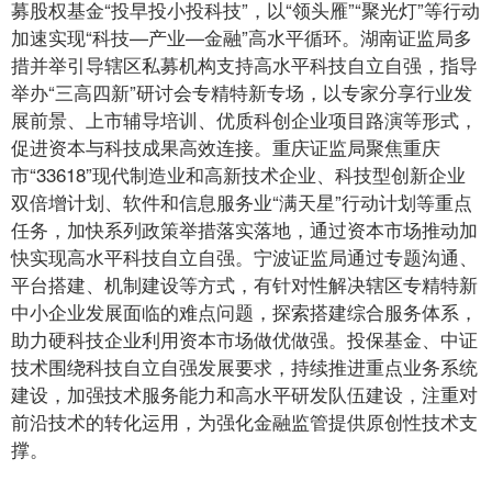
募股权基金“投早投小投科技”，以“领头雁”“聚光灯”等行动
加速实现“科技—产业—金融”高水平循环。湖南证监局多
措并举引导辖区私募机构支持高水平科技自立自强，指导
举办“三高四新”研讨会专精特新专场，以专家分享行业发
展前景、上市辅导培训、优质科创企业项目路演等形式，
促进资本与科技成果高效连接。重庆证监局聚焦重庆
市“33618”现代制造业和高新技术企业、科技型创新企业
双倍增计划、软件和信息服务业“满天星”行动计划等重点
任务，加快系列政策举措落实落地，通过资本市场推动加
快实现高水平科技自立自强。宁波证监局通过专题沟通、
平台搭建、机制建设等方式，有针对性解决辖区专精特新
中小企业发展面临的难点问题，探索搭建综合服务体系，
助力硬科技企业利用资本市场做优做强。投保基金、中证
技术围绕科技自立自强发展要求，持续推进重点业务系统
建设，加强技术服务能力和高水平研发队伍建设，注重对
前沿技术的转化运用，为强化金融监管提供原创性技术支
撑。