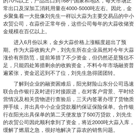
的70%以上，产品出口到168个国家和地区，每天市场正
常出口及深加工消耗用量在4000-5000吨左右。因此，金
乡聚集着一大批像刘先生一样以大蒜为主要交易品的中小
农贸公司，在蒜价正常年份，这些公司每年的大蒜收储资
金规模在百亿以上。
进入6月份以来，金乡大蒜价格上涨幅度超出了预
期。作为大蒜收购大户，刘先生所在企业虽然对今年大蒜
涨价有所防范，提前筹措了不少资金，但仍然还是预估不
足，只能四处筹措剩余的收购资金，不料今年市场融资普
遍紧张，资金迟迟到不了位，刘先生急得团团转。
了解到企业的融资困难后，阳光财险山东分公司迅速
联合合作银行及时进行对接跟进，在对客户背景、平时经
营情况及相关货物进行查验后，三天内签署办理了货物质
押手续，并出具中小企业贷款履约保证保险保单。合作银
行在阳光出具保单的第二天便发放了500万贷款，刘先生
的农贸公司因此顺利拿到了资金，将近2000吨大蒜入库，
缓解了燃眉之急，很好地解决了蒜农的销售问题。