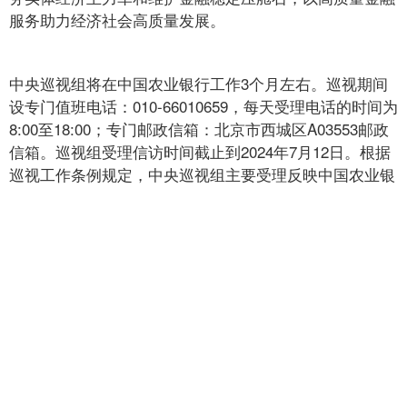
服务助力经济社会高质量发展。
中央巡视组将在中国农业银行工作3个月左右。巡视期间
设专门值班电话：010-66010659，每天受理电话的时间为
8:00至18:00；专门邮政信箱：北京市西城区A03553邮政
信箱。巡视组受理信访时间截止到2024年7月12日。根据
巡视工作条例规定，中央巡视组主要受理反映中国农业银
行党委领导班子及其成员、下一级党组织主要负责人和重
点岗位人员问题的来信来电来访，重点是关于违反政治纪
律、组织纪律、廉洁纪律、群众纪律、工作纪律和生活纪
律等方面的举报和反映。其他不属于巡视受理范围的信访
问题，将按规定由中国农业银行和有关部门认真处理。
中国金融网提供信息发布平台，文章版权归来源出处机构或作者所有，转载请
注明出处。