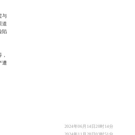
过与
渠道
险陷
等，
产遭
2024年06月14日20时14分
2024年11月28日03时51分