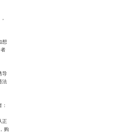
用，
如想
费者
诱导
违法
者：
从正
，购