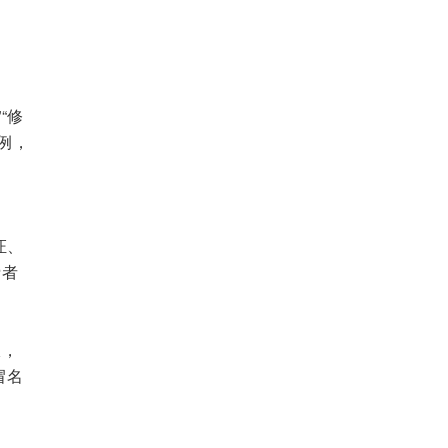
“修
例，
提
证、
费者
报，
冒名