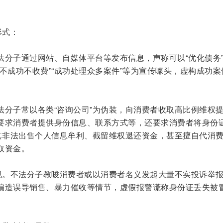
形式：
分子通过网站、自媒体平台等发布信息，声称可以“优化债务”
维权不成功不收费”“成功处理众多案件”等为宣传噱头，虚构成功案
法分子常以各类“咨询公司”为伪装，向消费者收取高比例维权
要求消费者提供身份信息、联系方式等，还要求消费者将身份
便其非法出售个人信息牟利、截留维权退还资金，甚至擅自代消
取资金。
违规。不法分子教唆消费者或以消费者名义发起大量不实投诉举
编造误导销售、暴力催收等情节，虚假报警谎称身份证丢失被