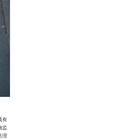
成有
融监
法理